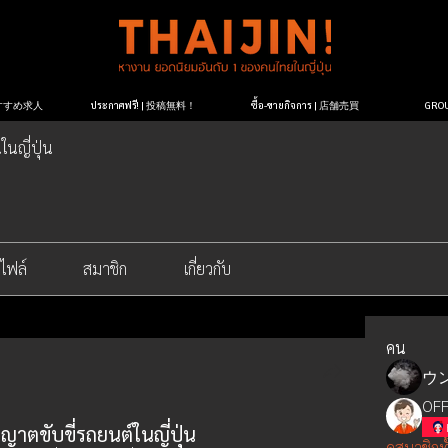
| おすすめ求人
ประกาศฟรี! | 投稿無料！
ซื้อ-ขายกิจการ | 店舗売買
GR
ในญี่ปุ่น
ไฟล์
สมาชิก
เกี่ยวกับ
คน
ウ
OFF
ญาตขับขี่รถยนต์ในญี่ปุ่น
ดูสมาชิกท