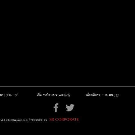
OUP｜グループ
ต้องการโฆษณา | ADS広告
เกี่ยวกับเรา | THAIJINとは
erved.
info@thaijinjob.com