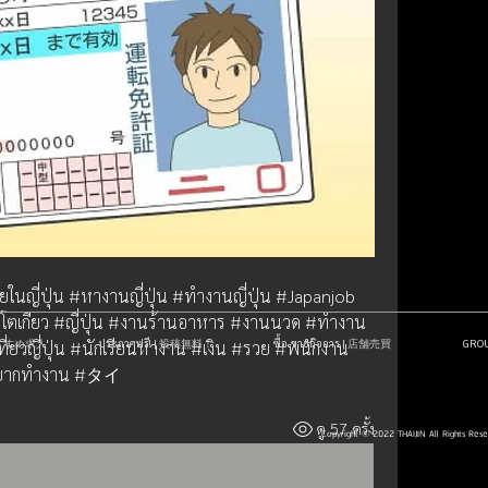
ี่ปุ่น #หางานญี่ปุ่น #ทำงานญี่ปุ่น #Japanjob 
 #โตเกียว #ญี่ปุ่น #งานร้านอาหาร #งานนวด #ทำงาน
| おすすめ求人
ประกาศฟรี! | 投稿無料！
ซื้อ-ขายกิจการ | 店舗売買
GR
 #เที่ยวญี่ปุ่น #นักเรียนหางาน #เงิน #รวย #พนักงาน
ยากทำงาน #タイ
ดู 57 ครั้ง
Copyright © 2022 THAIJIN All Rights Res