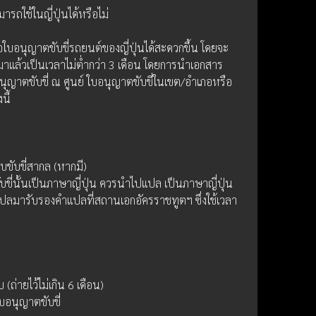
รถใช้ในญี่ปุ่นได้หรือไม่
ใบอนุญาตขับขี่รถยนต์ของญี่ปุ่นได้สะดวกขึ้น โดยจะ
แล้วเป็นเวลาไม่ต่ำกว่า 3 เดือน โดยการนำเอกสาร
นุญาตขับขี่ ณ ศูนย์ ใบอนุญาตขับขี่ในเขต/อำเภอหรือ
นี้
ขับขี่สากล (หากมี)
นั้นเป็นภาษาญี่ปุ่น ควรนำไปแปล เป็นภาษาญี่ปุ่น 
ลมารับรองคำแปลที่สถานเอกอัครราชทูตฯ ซึ่งใช้เวลา 
(ถ่ายไว้ไม่เกิน 6 เดือน)
บอนุญาตขับขี่