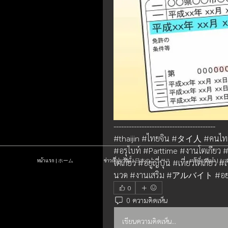
----------------------------------------
#thaijin #ไทยจิน #タイ人 #คนไทยในญ
#อรุไบท์ #Parttime #งานโตเกียว
หน้าแรก | ホーム
ข่าวญี่ปุ่นวันนี้ | 日本のニュース
งานที่แนะนำ 
โตเกียว #อยู่ญี่ปุ่น #เที่ยวโตเกียว
นวด #งานเสริม #アルバイト #อ
0
0 ความคิดเห็น
เขียนความคิดเห็น…