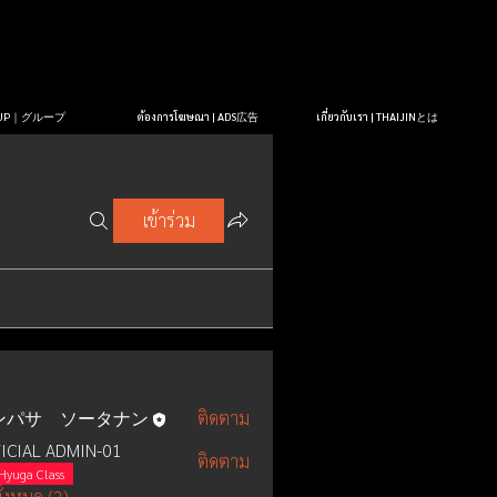
OUP｜グループ
ต้องการโฆษณา | ADS広告
เกี่ยวกับเรา | THAIJINとは
เข้าร่วม
ンパサ ソータナン
ติดตาม
ICIAL ADMIN-01
ติดตาม
Hyuga Class
ั้งหมด (2)