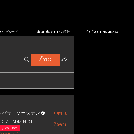
OUP｜グループ
ต้องการโฆษณา | ADS広告
เกี่ยวกับเรา | THAIJINとは
เข้าร่วม
ンパサ ソータナン
ติดตาม
ICIAL ADMIN-01
ติดตาม
Hyuga Class
ั้งหมด (2)