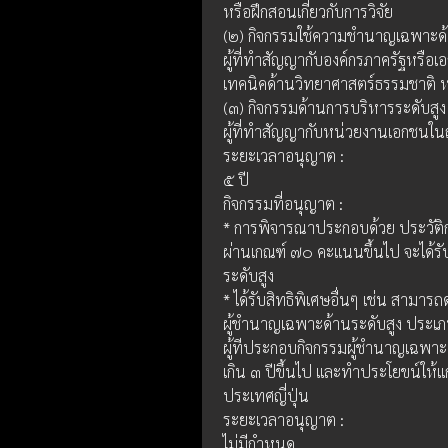
หรือฝึกสอนเกี่ยวกับการวิจัย
(๒) กิจกรรมใช้ความชำนาญเฉพาะด้
ผู้ที่ทำสัญญากับองค์กรภาครัฐหรือเ
เทคนิคด้านวิทยาศาสตร์ธรรมชาติ 
(๓) กิจกรรมด้านการบริหารระดับสูง
ผู้ที่ทำสัญญากับหน่วยงานเอกชนในญี
ระยะเวลาอนุญาต :
๕ ปี
กิจกรรมที่อนุญาต : 
* การพิจารณาประกอบด้วย ประวัติกา
ผ่านเกณฑ์ ๗๐ คะแนนขึ้นไป จะได้ร
ระดับสูง
* ได้รับสิทธิพิเศษอื่นๆ เช่น สามา
ผู้ชำนาญเฉพาะด้านระดับสูง ประเ
ผู้ทีประกอบกิจกรรมผู้ชำนาญเฉพาะ
เกิน ๓ ปีขึ้นไป และทำประโยขน์ให้
ประเทศญี่ปุ่น
ระยะเวลาอนุญาต :
ไม่มีกำหนด