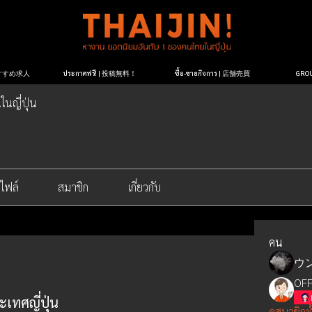
| おすすめ求人
ประกาศฟรี! | 投稿無料！
ซื้อ-ขายกิจการ | 店舗売買
GR
ในญี่ปุ่น
ไฟล์
สมาชิก
เกี่ยวกับ
คน
ウ
OFF
ทศญี่ปุ่น
ดูสมาชิกท