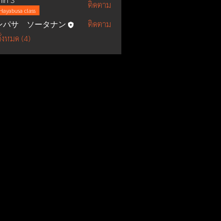
ติดตาม
Hayabusa class
ンパサ ソータナン
ติดตาม
ั้งหมด (4)