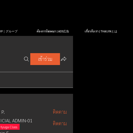
OUP｜グループ
ต้องการโฆษณา | ADS広告
เกี่ยวกับเรา | THAIJINとは
เข้าร่วม
 P.
ติดตาม
ICIAL ADMIN-01
ติดตาม
Hyuga Class
in S