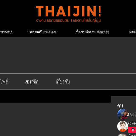
| おすすめ求人
ประกาศฟรี! | 投稿無料！
ซื้อ-ขายกิจการ | 店舗売買
GR
ไฟล์
สมาชิก
เกี่ยวกับ
คน
Patt
OFF
Adm