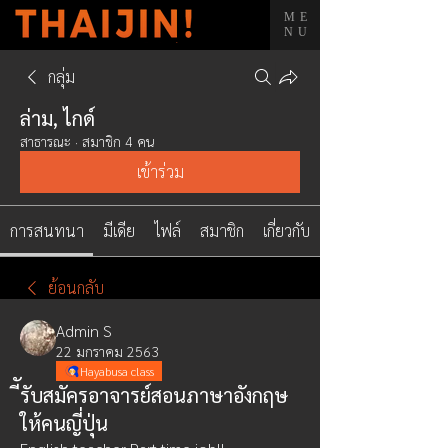
ME
NU
กลุ่ม
ล่าม, ไกด์
สาธารณะ
·
สมาชิก 4 คน
เข้าร่วม
การสนทนา
มีเดีย
ไฟล์
สมาชิก
เกี่ยวกับ
ย้อนกลับ
Admin S
22 มกราคม 2563
Hayabusa class
ีัรับสมัครอาจารย์สอนภาษาอังกฤษ
ให้คนญี่ปุ่น