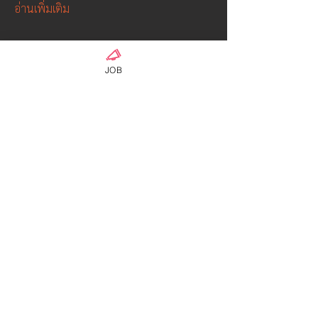
อ่านเพิ่มเติม
คน
JOB
Patt P.
ติดตาม
OFFICIAL ADMIN-01
ติดตาม
Hyuga Class
Admin S
ติดตาม
Hayabusa class
ウンパサ ソータナン
ติดตาม
ดูสมาชิกทั้งหมด (4)