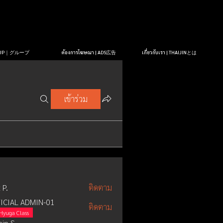
OUP｜グループ
ต้องการโฆษณา | ADS広告
เกี่ยวกับเรา | THAIJINとは
เข้าร่วม
 P.
ติดตาม
ICIAL ADMIN-01
ติดตาม
Hyuga Class
in S