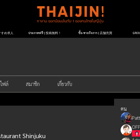
| おすすめ求人
ประกาศฟรี! | 投稿無料！
ซื้อ-ขายกิจการ | 店舗売買
GR
ไฟล์
สมาชิก
เกี่ยวกับ
คน
Patt
OFF
staurant Shinjuku
Adm