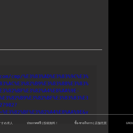
com/cmp/%E3%83%AD%E3%83%9C%E3%
83%AC%E3%82%B9%E3%83%88%E3%83%
E3%82%BF%E3%82%A4%E8%AA%9E-
%E3%82%B9%E3%82%BF%E3%83%83%E3
27982?
=%E3%82%BF%E3%82%A4%E8%AA%9E&v
| おすすめ求人
ประกาศฟรี! | 投稿無料！
ซื้อ-ขายกิจการ | 店舗売買
GR