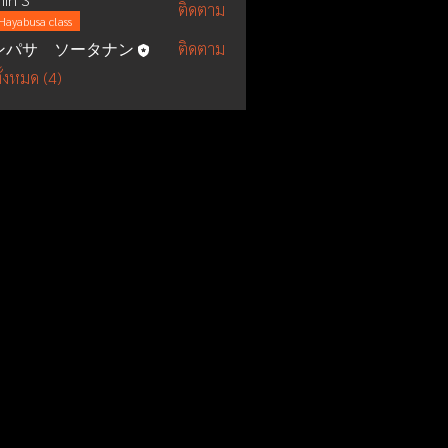
ติดตาม
Hayabusa class
ンパサ ソータナン
ติดตาม
ั้งหมด (4)