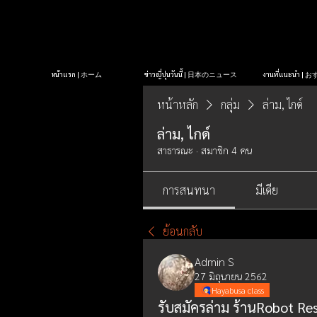
หน้าแรก | ホーム
ข่าวญี่ปุ่นวันนี้ | 日本のニュース
งานที่แนะนำ 
หน้าหลัก
กลุ่ม
ล่าม, ไกด์
ล่าม, ไกด์
สาธารณะ
·
สมาชิก 4 คน
การสนทนา
มีเดีย
ย้อนกลับ
Admin S
27 มิถุนายน 2562
Hayabusa class
รับสมัครล่าม ร้านRobot Re