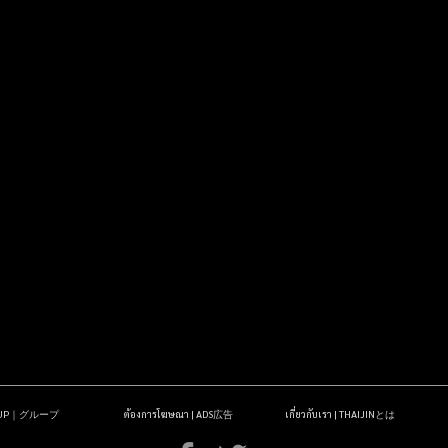
OUP｜グループ
ต้องการโฆษณา | ADS広告
เกี่ยวกับเรา | THAIJINとは