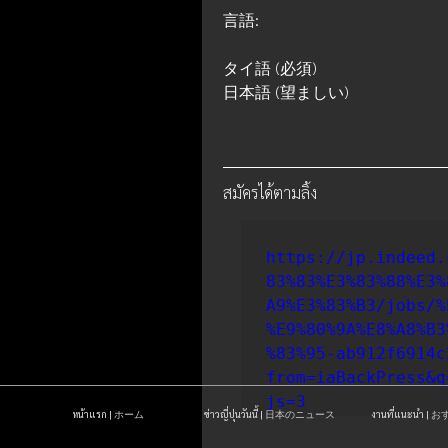
言語:
タイ語 (必須)
日本語 (望ましい)
สมัครได้ตามลิ้ง
https://jp.indeed.
83%83%E3%83%88%E3%
A9%E3%83%B3/jobs/%
%E9%80%9A%E8%A8%B3
%83%95-ab912f6914c
from=iaBackPress&q
js=3
หน้าแรก | ホーム
ข่าวญี่ปุ่นวันนี้ | 日本のニュース
งานที่แนะนำ 