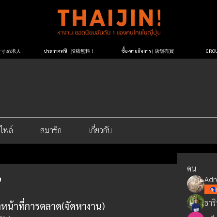
| おすすめ求人
ประกาศฟรี! | 投稿無料！
ซื้อ-ขายกิจการ | 店舗売買
GR
ไฟล์
สมาชิก
เกี่ยวกับ
คน
Adm
ธาร
าหน้าที่การตลาด(จัดหางาน)