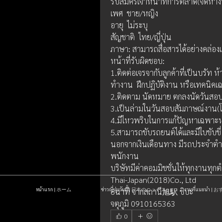
รับสมัครเจ้าหน้าที่การตลาด(จัดหา
เพศ  ชาย/หญิง
อายุ  ไม่ระบุ
สัญชาติ  ไทย/ญี่ปุ่น
ภาษา: สามารถสื่อสารได้อย่างคล่องแค
หน้าที่รับผิดชอบ:
1.ติดต่อเจรจากับลูกค้าที่เป็นบรัท ห้
ทำงาน  ฝึกปฏิบัติงาน หรือเทคนิค
2.ติดตาม นัดหมาย ตกลงนัดวันสอบ
3.เป็นล่ามในวันสอบสัมภาษณ์งาน(
4.มีไหวพริบในการแก้ปัญหาเฉพาะหน
5.สามารถขับรถยนต์​ได้และมีใบขับขี่
นอกจากเงินเดือนทาง มีรถประจำตำแห
พนักงาน 
บริษัทมีค่าคอมมิชชั่นให้ทุกงานทุกต
Thai-Japan(20​18)​Co., Ltd
หน้าแรก | ホーム
ข่าวญี่ปุ่นวันนี้ | 日本のニュース
งานที่แนะนำ 
8นาที จากสถานี旭駅 ชิบะ
จตุภูมิ 0910165363
0