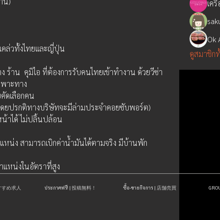
งาน)
sak
Ok 
ล่วทั้งไทยและญี่ปุ่น
ดูสมาชิกท
าง ร้าน  คุมิไอ ที่ต้องการรับคนไทยเข้าทำงาน ด้วยวีซ่า
เฉพาะทาง
คัดเลือกคน
โดยปรกติทางบริษัทจะมีล่ามประจำคอยซับพอร์ต)
้าได้ ไม่ปลิ้นปล้อน
 
น่ง สามารถเบิกค่าน้ำมันได้ตามจริง มีบ้านพัก
ำแหน่งในอัตราที่สูง
| おすすめ求人
ประกาศฟรี! | 投稿無料！
ซื้อ-ขายกิจการ | 店舗売買
GR