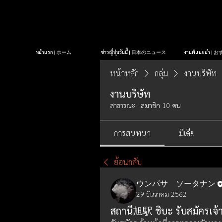
หน้าแรก | ホーム
ข่าวญี่ปุ่นวันนี้ | 日本のニュース
งานที่แนะนำ 
หน้าหลัก
กลุ่ม
งานบริษัท
งานบริษัท
สาธารณะ
·
สมาชิก 10 คน
การสนทนา
มีเดีย
ย้อนกลับ
ウンパサ ソータナン
29 ธันวาคม 2562
สถานี旭駅 ชิบะ รับสมัครเจ้