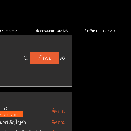
OUP｜グループ
ต้องการโฆษณา | ADS広告
เกี่ยวกับเรา | THAIJINとは
เข้าร่วม
in S
ติดตาม
Hayabusa class
ินทร์ ภิญโญคํา
ติดตาม