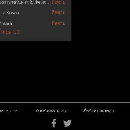
เครื่องสำอางสินค้า"เกียวโตโคะมาจิ"
ติดตาม
ura Kosan
ติดตาม
Arisara
ติดตาม
ั้งหมด (10)
OUP｜グループ
ต้องการโฆษณา | ADS広告
เกี่ยวกับเรา | THAIJINとは