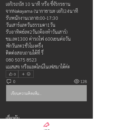
เอกิ)รถบัส 10 นาที หรือ ขี่จัรกรยาน
จากNakayama (นากายามะ เอกิ)24นาที
รับพนักงานเวลา8:00-17:30
วันเสาร์และวันธรรมดา1วัน
รับอาทิตย์ละ2วัน(ต้องทำวันเสาร์)
ชม.ละ1300 ค่ารถไฟ 600เยนต่อวัน
พักวันละ1ชั่วโมงครึ่ง
ติดต่อสอบถามได้ที่ รี่
080 5075 8523
แมสเสจ หรือแอดไลน์ในเฟสมาได้ค่ะ
0
0
128
เขียนความคิดเห็น…
เกี่ยวกับ
งานวิศวะ ผู้จัดการร้าน ฝ่ายขาย งานดูแลคน