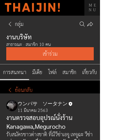
ME
NU
กลุ่ม
งานบริษัท
สาธารณะ
·
สมาชิก 10 คน
เข้าร่วม
การสนทนา
มีเดีย
ไฟล์
สมาชิก
เกี่ยวกับ
ย้อนกลับ
ウンパサ ソータナン
11 มีนาคม 2563
งานตรวจสอบอุปรณ์นั่งร้าน
Kanagawa,Megurocho
รับสมัครชาวต่างชาติ ที่มีวีซ่าเอจู เทจูฉะ วีซ่า