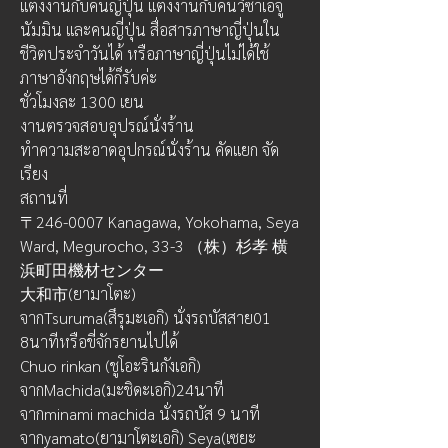
แต่งงานกับคนญี่ปุ่น แต่งงานกับคนวีซ่าเอจู 
นัมมิน และคนญี่ปุ่น สื่อสารภาษาญี่ปุ่นใน
ชีวิตประจำวันได้ หรือภาษาญี่ปุ่นไม่ได้ใช้
ภาษาอังกฤษได้ก็รับค่ะ
ชั่วโมงละ 1300 เยน
งานตรวจสอบอุปรณ์นั่งร้าน
ทำความสะอาดอุปกรณ์นั่งร้าน คัดแยก จัด
เรียง
สถานที่
〒246-0007 Kanagawa, Yokohama, Seya 
Ward, Megurocho, 33-3 （株）杉孝 横
浜町田機材センター
大和市(ยามาโตะ)
จากTsuruma(สึรุมะเอกิ) นั่งรถบัสสาย01 
8นาทีหรือขี่จักรยานไปได้
Chuo rinkan (ชูโอะรินกังเอกิ)
จากMachida(มะชิดะเอกิ)24นาที
จากminami machida นั่งรถบัส 9 นาที
จากyamato(ยามาโตะเอกิ) Seya(เซยะ 