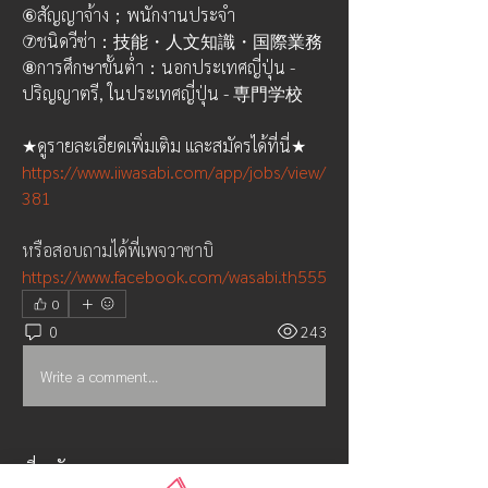
⑥สัญญาจ้าง；พนักงานประจำ
⑦ชนิดวีซ่า：技能・人文知識・国際業務
⑧การศึกษาขั้นต่ำ：นอกประเทศญี่ปุ่น - 
ปริญญาตรี, ในประเทศญี่ปุ่น - 専門学校
★ดูรายละเอียดเพิ่มเติม และสมัครได้ที่นี่★
https://www.iiwasabi.com/app/jobs/view/
381
หรือสอบถามได้พี่เพจวาซาบิ
https://www.facebook.com/wasabi.th555
0
0
243
Write a comment...
เกี่ยวกับ