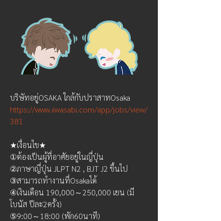
บริษัทอยู่OSAKA ใกล้กับปราสาทOsaka
https://www.iiwasabi.com/app/jobs/view/
381
★เงื่อนไข★
①ต้องเป็นผู้ที่อาศัยอยู่ในญี่ปุ่น
②ภาษาญี่ปุ่น JLPT N2 , BJT J2 ขึ้นไป
③สามารถทำงานที่Osakaได้
④เงินเดือน 190,000～250,000 เยน (มี
โบนัส ปีละ2ครั้ง)
⑤9:00～18:00 (พัก60นาที)