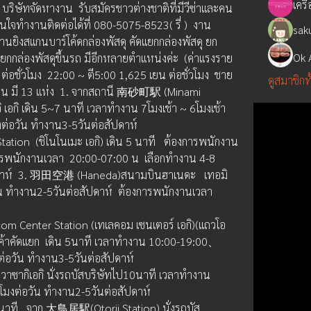
ดหางาน  รับสมัครชาวต่างชาติที่มีวีซ่าและคน
 สนใจทำงานติดต่อได้ที่ 080-5075-8523( รี่ )  งาน
sak
นยิงสแกนบาร์โค้ดกล่องพัสดุ คัดแยกกล่องพัสดุ ยก
Ok 
 ยกกล่องพัสดุขึ้นรถ มีอีกหลายตำแหน่งค่ะ  (ค่าแรงราย
ต่อชั่วโมง  22:00 ~ ตี5:00 1,625 เยน ต่อชั่วโมง  ชาย 
ดูสมาชิกท
ำงาน มี 13 แห่ง  1. จากสถานี 南砂町駅 (Minami 
เอกิ เดิน 5~7 นาที เวลาทำงาน 7โมงเช้า ~ 6โมงเช้า
มงต่อวัน ทำงาน3-5วันต่อสัปดาห์
on  (ชิโนโนเมะ เอกิ) เดิน 5 นาที   ต้องการพนักงาน
รพนักงานเวลา  20:00-07:00 น  เลือกทำงาน 4-8 
สัปดาห์  3. 羽田空港 (Haneda)สนามบินฮาเนดะ   เทอมิ
น ทำงาน2-5วันต่อสัปดาห์  ต้องการพนักงานเวลา  
ter Station (เทเลคอม เซนเตอร์ เอกิ)(แถวโอ
ค้าคัดแยก  เดิน 5นาที เวลาทำงาน 10:00-19:00、
ต่อวัน ทำงาน3-5วันต่อสัปดาห์
ซากิเอกิ นั่งรถบัสบริษัทไป10นาที เวลาทำงาน 
วโมงต่อวัน ทำงาน2-5วันต่อสัปดาห์
าที   จาก 大鳥居駅(Otorii Station) นั่งรถบัส