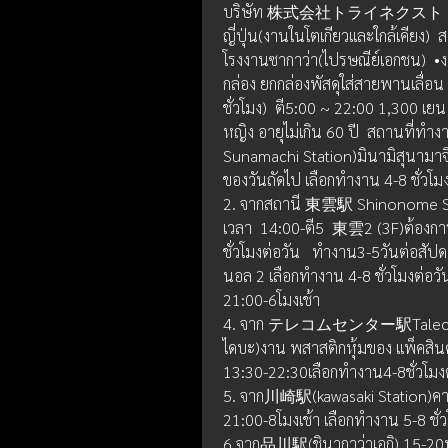
บริษัท 株式会社トライネクスト  บริษัทจั
ญี่ปุ่น(งานในโตเกียวและใกล้เคียง) 
โรงงานซากาว่า(ไปรษณีย์เอกชน)  •งา
กล่อง ยกกล่องพัสดุใส่สายพานเลื่อน
ชั่วโมง)  ตี5:00 ~ 22:00 1,300 เยน 
หญิง อายุไม่เกิน 60 ปี  สถานที่ท
Sunamachi Station)มินามิสุนามาจิ 
ของวันถัดไป เลือกทำงาน 4-8 ชั่วโ
2. จากสถานี 東雲駅 Shinonome Stati
เวลา  14:00-ตี5  東雲2 (3F)ต้องกา
ชั่วโมงต่อวัน   ทำงาน3-5วันต่อ
นอล 2 เลือกทำงาน 4-8 ชั่วโมงต่อวั
21:00-6โมงเช้า
4. จาก テレコムセンター駅Talecom Cen
ไดบะ)งาน พสาสติกหุ้มของ แพ็คสิน
13:30-22:30เลือกทำงาน4-8ชั่วโมง
5. จาก川崎駅(kawasaki Station)คาวา
21:00-8โมงเช้า เลือกทำงาน 5-8 ชั่
6.จาก品川駅(ชินากาว่าเอกิ) 15-20น