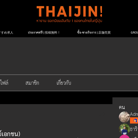
| おすすめ求人
ประกาศฟรี! | 投稿無料！
ซื้อ-ขายกิจการ | 店舗売買
GR
ไฟล์
สมาชิก
เกี่ยวกับ
คน
Adm
ธาร
ย์เอกชน)