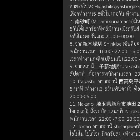
สาย35ไปลง Higashikojiyashogakko
เลือกทำงาน5-8ชั่วโมงต่อวัน ทำงาน
7. 南砂町 (Minami sunamachi)มินามิ
5วันได้(เสาร์อาทิตย์มีงาน) มีรถรั
5ชั่วโมงต่อวันและ 21:00~08:00
8. จาก新木場駅 Shinkiba (ชินคิบะ เอ
พนักงานเวลา  18:00~22:00  18:0
เวลาทำงานกะดึกเปลี่ยนเป็น22:00
9. จากสถานี二子新地駅 futakoshinchi
สัปดาห์   ต้องการพนักงานเวลา   
10. Itabashi   จากสถานี 西高島平駅   
5 นาที (ทำงาน3-5วัน/สัปดาห์)  ต้
20:00-05:00
11. Nakano  埼玉県新座市池田２－１
โอกะ เอกิ) นั่งรถบัส 12นาที  Niiz
พนักงานเวลา  22:00~7:00  23:0
12. Jonan  จากสถานี shinagawa(
โอโมโน โยโกโจ)  มีรถรับส่ง  (ทำงาน