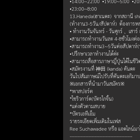
•14:00~22:00  •19:00~5:00  •20:
•23:00~8:00
13.Haneda(ฮาเนดะ)  จากสถานี shin
(ทำงาน3-5วัน/สัปดาห์)  ต้องการ
• ทำงานวันจันทร์ - วันศุกร์ 、เสาร์ 
•สามารถทำงานวันละ 4-8ชั่วโมงต่อ
•สามารถทำงาน3~5วันต่อสัปดาห์(บา
•ปรึกษาเวลาทำงานได้ค่ะ
•สามารถสื่อสารภาษาญี่ปุ่นได้ในชีว
•สมัครงานที่ 神田 (kanda) คันดะ 
วันไปสัมภาษณ์ไปรับที่คันดะเอกิมาบ
※เอกสารที่นำมาวันสมัคร※
*พาสปอร์ต 
*ไซริวการ์ด(บัตรไกจิ้น)
*แต่งตัวตามสบาย 
*บัตรเอทีเอ็ม
รายระเอียดเพิ่มเติมในเฟส 
Ree Suchawadee หรือ แอดไลน์มาไ
----------------------------------------