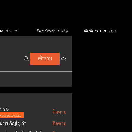
OUP｜グループ
ต้องการโฆษณา | ADS広告
เกี่ยวกับเรา | THAIJINとは
เข้าร่วม
in S
ติดตาม
Hayabusa class
ินทร์ ภิญโญคํา
ติดตาม