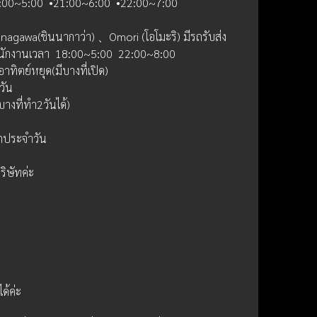
00~5:00  •21:00~6:00  •22:00~7:00  
agawa(ชินนากาว่า) 、Omori (โอโมะริ) มีรถรับส่ง  
พนักงานเวลา  18:00~5:00  22:00~8:00
อาทิตย์หยุด(มีบางที่เปิด)
วัน
งที่ทำ2วันได้)
ิตประจำวัน
ริษัทค่ะ
ด้ค่ะ