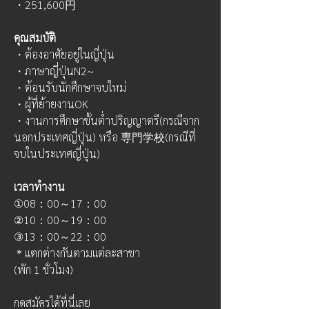
・251,600円
คุณสมบัติ
・ต้องอาศัยอยู่ในญี่ปุ่น
・ภาษาญี่ปุ่นN2~
・ต้อนรับนักศึกษาจบใหม่
・ผู้ที่ย้ายงานOK
・งานการศึกษาขั้นต่ำปริญญาตรี(กรณีจาก
นอกประเทศญี่ปุ่น) หรือ 専門学校(กรณีที่
จบในประเทศญี่ปุ่น)
เวลาทำงาน
①08：00～17：00
②10：00～19：00
③13：00～22：00
＊แตกต่างกันตามแต่ละสาขา
(พัก 1 ชั่วโมง)
กดสมัครได้ที่นี่เลย