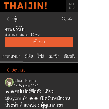
ME
NU
กลุ่ม
งานบริษัท
สาธารณะ
·
สมาชิก 10 คน
เข้าร่วม
การสนทนา
มีเดีย
ไฟล์
สมาชิก
เกี่ยวกับ
ย้อนกลับ
sakura Kosan
26 ธันวาคม 2565
🔥🔥ซุปเปอร์ชื่อดัง "เกียว
มุ(Gyomu)" 🔥🔥 เปิดรับพนักงาน
ประจำ ตำแหน่ง：ผู้ดูแลสาขา