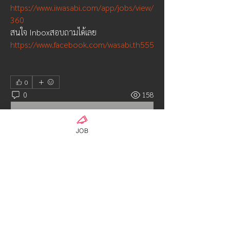
https://www.iiwasabi.com/app/jobs/view/
360
สนใจ Inboxสอบถามได้เลย
https://www.facebook.com/wasabi.th555
0
0
158
เขียนความคิดเห็น…
JOB
เกี่ยวกับ
งานวิศวะ ผู้จัดการร้าน ฝ่ายขาย งานดูแลคน
แก่ งานเลี้ยงเด็ก หา
...
อ่านเพิ่มเติม
คน