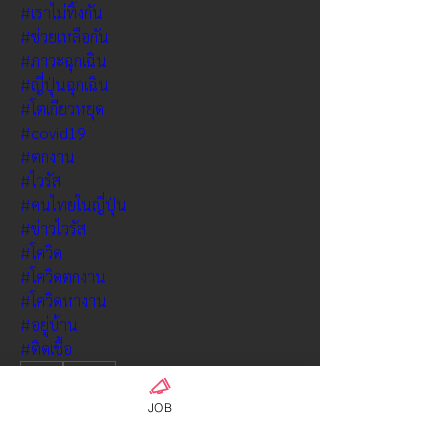
#เราไม่ทิ้งกัน
#ช่วยเหลือกัน
#ภาวะฉุกเฉิน
#ญี่ปุ่นฉุกเฉิน
#โตเกียวหยุด
#covid19
#ตกงาน
#ไวรัส
#คนไทยในญี่ปุ่น
#ข่าวไวรัส
#โควิด
#โควิดตกงาน
#โควิดหางาน
#อยู่บ้าน
#ติดเชื้อ
0
0
353
JOB
Write a comment...