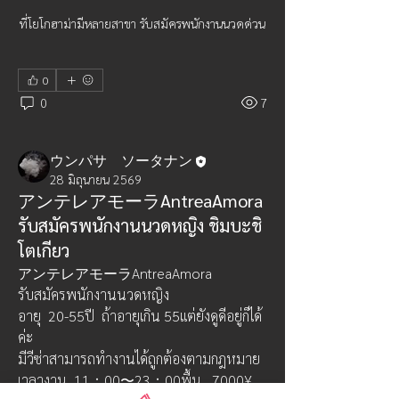
ที่โยโกฮาม่ามีหลายสาขา รับสมัครพนักงานนวดด่วน
0
0
7
ウンパサ ソータナン
28 มิถุนายน 2569
アンテレアモーラAntreaAmora
รับสมัครพนักงานนวดหญิง ชิมบะชิ
โตเกียว
アンテレアモーラAntreaAmora 
รับสมัครพนักงานนวดหญิง
อายุ  20-55ปี  ถ้าอายุเกิน 55แต่ยังดูดีอยู่ก็ได้
ค่ะ
มีวีซ่าสามารถทำงานได้ถูกต้องตามกฎหมาย
เกี่ยวกับ
เวลางาน  11：00〜23：00พื้น   7000¥
งานนวด พื้นสูง รับพนักงานนวดด่วน