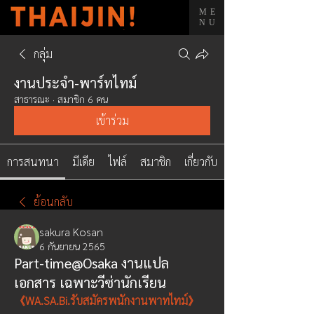
ME
NU
กลุ่ม
งานประจำ-พาร์ทไทม์
สาธารณะ
·
สมาชิก 6 คน
เข้าร่วม
การสนทนา
มีเดีย
ไฟล์
สมาชิก
เกี่ยวกับ
ย้อนกลับ
sakura Kosan
6 กันยายน 2565
Part-time@Osaka งานแปล
เอกสาร เฉพาะวีซ่านักเรียน
《WA.SA.Bi.รับสมัครพนักงานพาทไทม์》