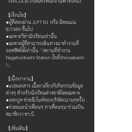
《WA.SA.Bi.รับสมัครพนักงานพาทไทม์》
【เงื่อนไข】
●ผู้ที่สอบผ่าน JLPT N1 หรือ มีคะแนน 
BJT480 ขึ้นไป
●เฉพาะวีซ่านักเรียนเท่านั้น
●เฉพาะผู้ที่สามารถเดินทางมาทำงานที่
ออฟฟิศได้เท่านั้น「สถานที่ทำงาน 
Nagahoribashi Station (ใกล้Shinsaibashi 
)」
【เนื้อหางาน】
●แปลเอกสาร เนื้อกาเกี่ยวกับกิจกรรมข้อมูล
ต่างๆ สำหรับนักเรียนต่างชาติโดยเฉพาะ
●ออกบูท ช่วยอีเว้นท์ของบริษัท(นานๆครั้ง)
●ช่วยแนะนำเพื่อนๆ หาเพื่อนๆมาร่วมเป็น
สมาชิกวา.ซา.บิ.
【เพิ่มเติม】