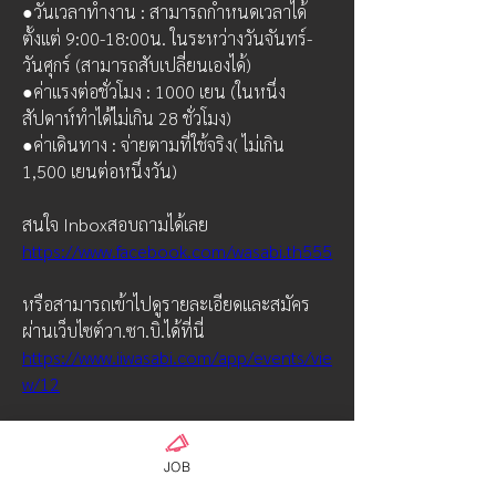
●วันเวลาทำงาน : สามารถกำหนดเวลาได้
ตั้งแต่ 9:00-18:00น. ในระหว่างวันจันทร์-
วันศุกร์ (สามารถสับเปลี่ยนเองได้)
●ค่าแรงต่อชั่วโมง : 1000 เยน (ในหนึ่ง
สัปดาห์ทำได้ไม่เกิน 28 ชั่วโมง)　
●ค่าเดินทาง : จ่ายตามที่ใช้จริง( ไม่เกิน 
1,500 เยนต่อหนึ่งวัน)
สนใจ Inboxสอบถามได้เลย
https://www.facebook.com/wasabi.th555
หรือสามารถเข้าไปดูรายละเอียดและสมัคร
ผ่านเว็บไซต์วา.ซา.บิ.ได้ที่นี่
https://www.iiwasabi.com/app/events/vie
w/12
0
0
143
JOB