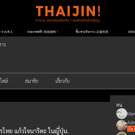
| おすすめ求人
ประกาศฟรี! | 投稿無料！
ซื้อ-ขายกิจการ | 店舗売買
GR
หาร
ไฟล์
สมาชิก
เกี่ยวกับ
คน
Man
Adm
ไทย แก้วใจนาริตะ ในญี่ปุ่น.