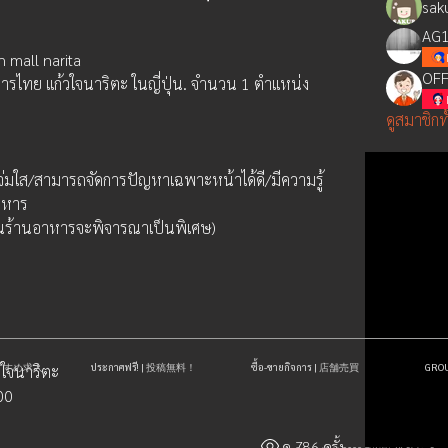
sak
AG1
 mall narita
OFF
รไทย แก้วใจนาริตะ ในญี่ปุ่น. จำนวน 1 ตำแหน่ง
ดูสมาชิกท
แจ่มใส/สามารถจัดการปัญหาเฉพาะหน้าได้ดี/มีความรู้
าหาร
นร้านอาหารจะพิจารณาเป็นพิเศษ)
| おすすめ求人
ประกาศฟรี! | 投稿無料！
ซื้อ-ขายกิจการ | 店舗売買
GR
้วใจนาริตะ
:00
ดู 786 ครั้ง