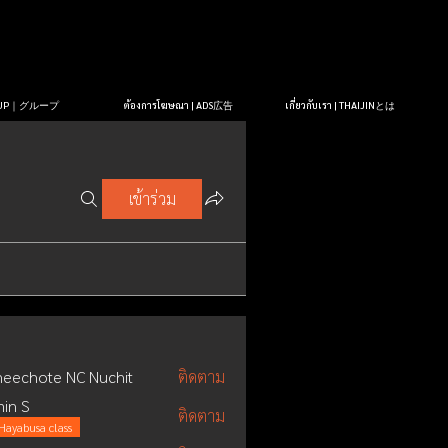
OUP｜グループ
ต้องการโฆษณา | ADS広告
เกี่ยวกับเรา | THAIJINとは
เข้าร่วม
eechote NC Nuchit
ติดตาม
in S
ติดตาม
Hayabusa class