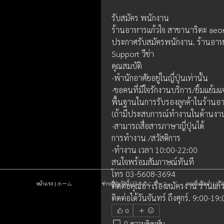
รับสมัคร พนักงาน
ร้านอาหารแก้วใจ สาขานาริตะ aeon
ประกาศรับสมัครพนักงาน. ร้านอาหา
Support วีซ่า
คุณสมบัติ
-พำนักอาศัยอยู่ในญี่ปุ่นเท่านั้น
-ขอคนที่มีใจรักงานบริการ/ยิ้มแย้ม
พื้นฐานในการรับรองลูกค้าในร้านอ
(ถ้ามีประสบการณ์ทำงานในด้านงา
-สามารถสื่อสารภาษาญี่ปุ่นได้
การทำงาน /สวัสดิการ
-ทำงาน เวลา 10:00-22:00
สนใจพร้อมสัมภาษณ์ทันที
โทร 03-5608-3694
หน้าแรก | ホーム
ข่าวญี่ปุ่นวันนี้ | 日本のニュース
งานที่แนะนำ 
ติดต่อคุณอ๋า เรื่องสมัครงาน ร้านแก
ติดต่อได้วันจันทร์ ถึงศุกร์. 9:00-19
0
0 ความคิดเห็น