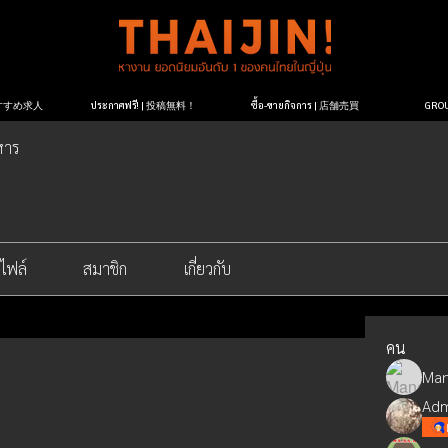
| おすすめ求人
ประกาศฟรี! | 投稿無料！
ซื้อ-ขายกิจการ | 店舗売買
GR
หาร
ไฟล์
สมาชิก
เกี่ยวกับ
คน
Man
Adm