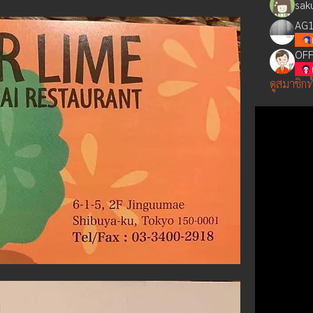
sak
AG1
OFF
ดูสมาชิกท