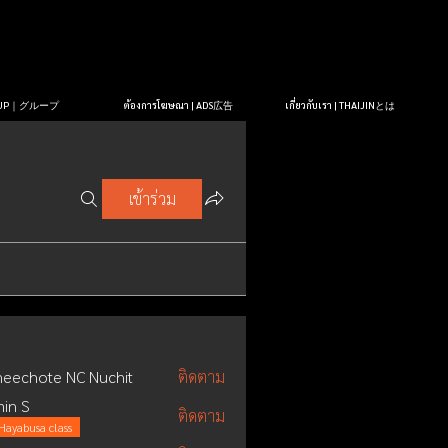
OUP｜グループ
ต้องการโฆษณา | ADS広告
เกี่ยวกับเรา | THAIJINとは
เข้าร่วม
eechote NC Nuchit
ติดตาม
in S
ติดตาม
Hayabusa class