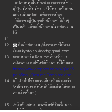
- แปลบทพูดในห้องชาจากอาจารย์ชาว
ญี่ปุ่น มีสคริปท์คร่าวๆให้ทราบขั้นตอน 
แต่จะเน้นแปลตามที่อาจารย์พูด
- ใช้ภาษาญี่ปุ่นคุยกับสต๊าฟชาติอื่นๆ
เป็นหลัก แต่จะมีสต๊าฟคนไทยสอนงาน
ให้
----------------------------
📨 ติดต่อสอบถาม/ส่งresumeได้ทาง
อีเมล kyoto.shikidoth@gmail.com
✏️แบบฟอร์ม Resume สำหรับการ
สมัครสามารถใช้ไฟล์ด้านล่างนี้ได้นะคะ
https://www.dropbox.com/s/g3oa5
pqlh5no…/Resume_Template.doc…
(ถ้าเป็นไปได้รบกวนเขียนหัวข้อเมลว่า 
"สมัครงานพาร์ทไทม์" ได้จะช่วยให้ตรวจ
สอบง่ายขึ้นค่า)
----------------------------
⚠ถ้าทักแชทเรามาสต๊าฟที่รับเรื่องอาจ
จะไม่เห็น รบกวนติดต่อทางเมลนะคะ🙏