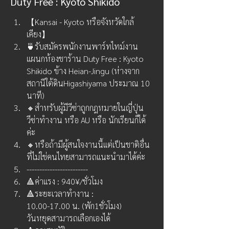
Duty Free : Kyoto Shikido
【Kansai - Kyoto หรือจังหวัดใกล้
เคียง】
🍵รับสมัครพนักงานพาร์ทไทม์งาน
แผนกห้องชาร้าน Duty Free : Kyoto 
Shikido ข้าง Heian-Jingu (ห่างจาก
สถานีใต้ดินHigashiyama ประมาณ 10 
นาที)
🔸สำหรับผู้มีวีซ่าถูกกฎหมายในญี่ปุ่น 
วีซ่าทำงาน หรือ AU หรือ นักเรียนก็ได้
ค่ะ
🔸หรือถ้ามีผู้สนใจงานนี้แต่เป็นชาติอื่น
ที่ไม่ใช่คนไทยสามารถแนะนำมาได้ค่ะ
------------------------
🔺ค่าแรง : 940¥/ชั่วโมง
🔺ระยะเวลาทำงาน :
10.00-17.00 น. (พัก1ชั่วโมง)
วันหยุดสามารถเลือกเองได้