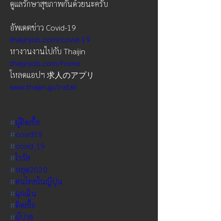
ดูแลรักษาสุขภาพกันด้วยนะครับ
อัพเดตข่าว Covid-19  
thaijinjob.com/covid-19
หางานงานไปกับ Thaijin 
thaijinjob.com/home
โหลดแอปฯ 求人のアプリ 
www.thaijin.jp/install
#
ผู้ติดเชื้อ
#
covid19
#
covid_19
#
ไวรัส
#
หยุด2020
#
คนไทยในญี่ปุ่น
#
ฉุกเฉิน
#
ติดเชื้อ
#
ผู้ป่วย