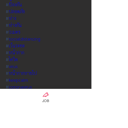
#
ป้องกัน
#
ปลอดภัย
#
ห่าง
#
ห่างกัน
#
1เมตร
#
socialdistancing
#
เว้นระยะ
#
หน้ากาก
#
โควิด
#
virus
#
หน้ากากหายไป
#
keepcalm
#
coronavirus
0
0
JOB
Escreva um comentário