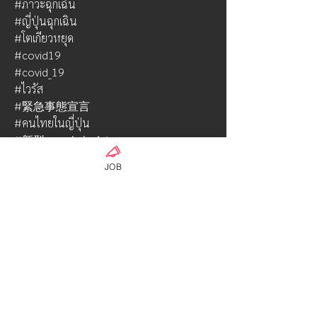
#ภาวะฉุกเฉิน
#ญี่ปุ่นฉุกเฉิน
#โตเกียวหยุด
#covid19
#covid_19
#ไวรัส
#緊急事態宣言
#คนไทยในญี่ปุ่น
#新型コロナウイルス
#ข่าวไวรัส
JOB
#โควิด
#โคโลน่า
#อยู่บ้าน
#コロナ 
#stayhome
#家にいて
#ติดเชื้อ
#ผู้ป่วย
#ป้องกัน