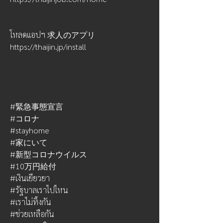
โหลดแอปฯ 求人のアプリ
https://thaijin.jp/install
#緊急事態宣言
#コロナ 
#stayhome
#家にいて
#新型コロナウイルス
#10万円給付
#เงินเยียวยา
#รัฐบาลเราไปไหน
#เราไม่ทิ้งกัน
#ช่วยเหลือกัน