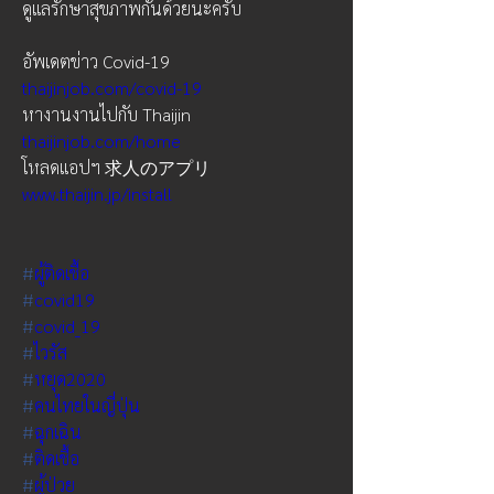
ดูแลรักษาสุขภาพกันด้วยนะครับ
อัพเดตข่าว Covid-19  
thaijinjob.com/covid-19
หางานงานไปกับ Thaijin 
thaijinjob.com/home
โหลดแอปฯ 求人のアプリ 
www.thaijin.jp/install
#
ผู้ติดเชื้อ
#
covid19
#
covid_19
#
ไวรัส
#
หยุด2020
#
คนไทยในญี่ปุ่น
#
ฉุกเฉิน
#
ติดเชื้อ
#
ผู้ป่วย