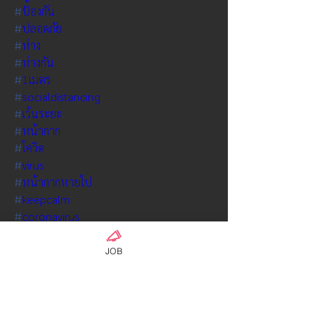
#
ป้องกัน
#
ปลอดภัย
#
ห่าง
#
ห่างกัน
#
1เมตร
#
socialdistancing
#
เว้นระยะ
#
หน้ากาก
#
โควิด
#
virus
#
หน้ากากหายไป
#
keepcalm
#
coronavirus
0
0
JOB
Write a comment...