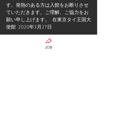
す。発熱のある方は入館をお断りさせ
ていただきます。ご理解、ご協力をお
願い申し上げます。  在東京タイ王国大
使館  2020年3月27日
#タイ王国大使館 
JOB
#東京
#タイ王国
#大使館 
0
0
Write a comment...
เกี่ยวกับ
ร่วมกันแชร์ข่าวสารต่างๆ ในสถานการ์ณ
วิกฤต ไวรัสโคโรน่า Covid-
...
อ่านเพิ่มเติม