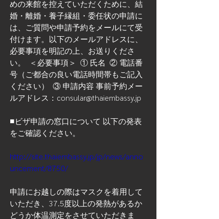
めの来館を控えていただくために、結
婚・離婚・養子縁組・委任状の申請に
は、ご質問や申請予約をメールにて受
付けます。以下のメールアドレスに、
必要事項を明記の上、お送りくださ
い。  ＜必要事項＞  ① 氏名  ② 電話番
号（ご都合の良い電話時間帯もご記入
ください）  ③ 申請内容 事前予約メー
ルアドレス：consular@thaiembassy.jp   
■ビザ申請の窓口について 以下の発表
をご確認ください。  
http://site.thaiembassy.jp/jp/news/anno
uncement/8750/
申請にお越しの際はマスクを着用して
いただき、37.5度以上の発熱があるか
どうか体温測定をさせていただきま