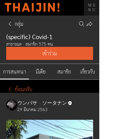
ME
NU
กลุ่ม
(specific) Covid-1
สาธารณะ
·
สมาชิก 575 คน
เข้าร่วม
การสนทนา
มีเดีย
สมาชิก
เกี่ยวกับ
ย้อนกลับ
ウンパサ ソータナン
29 มีนาคม 2563