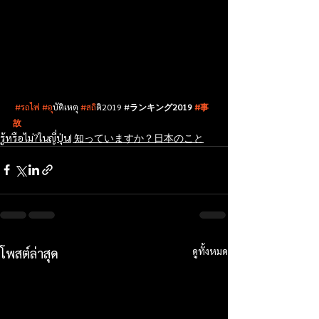
#รถไฟ
#อ
ุบัติเหตุ 
#สถ
ิติ2019 #
ランキング2019 
#事
故
รู้หรือไม่?ในญี่ปุ่น| 知っていますか？日本のこと
ดูทั้งหมด
โพสต์ล่าสุด