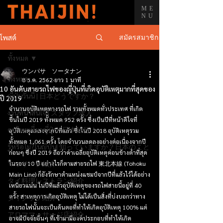
ME
NU
สมัครสมาชิก
โพสต์
ทั้งหมด
ウンパサ ソータナン
ทั้งหมด
8 ธ.ค. 2562
ยาว 1 นาที
10 อันดับสายรถไฟของญี่ปุ่นที่เกิดอุบัติเหตุมากที่สุดของ
ญี่ปุ่นวันนี้ | 日本どうですか？
ปี 2019
จำนวนอุบัติเหตุทางรถไฟ รวมทั้งหมดทั่วประเทศ ที่เกิด
งานที่น่าสนใจ | スタッフ求人
ขึ้นในปี 2019 ทั้งหมด 952 ครั้ง ซึ่งเป็นปีที่หน้าดีใจที่
คนไทยเที่ยวญี่ปุ่น | 日本旅行！
อุบัติเหตุลดลงจากปีที่แล้ว ซึ่งในปี 2018 อุบัติเหตุรวม
ทั้งหมด 1,061 ครั้ง โดยจำนวนลดลงอย่างต่อเนื่องจากปี
รู้หรือไม่?ในญี่ปุ่น| 知っていますか？日本のこと
ก่อนๆ ซึ่งปี 2019 ถือว่าค่าเฉลี่ยอุบัติเหตุค่อนข้างต่ำที่สุด
マッサージ紹介
ในรอบ 10 ปี อย่างไรก็ตามสายรถไฟ 東北本線 (Tohoku 
Main Line) ก็ยังรักษาตำแหน่งแชมป์จากปีที่แล้วไว้ได้อย่าง
タイ料理レストラン紹介
เหนี่ยวแน่น ในปีที่แล้วอุบัติเหตุของรถไฟสายนี้อยู่ที่ 40 
ครั้ง สาเหตุการเกิดอุบัติเหตุ ไม่ได้เป็นสิ่งที่บ่งบอกว่าทาง
タイクラブ紹介
สายรถไฟนั้นจะเป็นต้นตอที่ทำให้เกิดอุบัติเหตุ 100% แต่
アロママッサージ店紹介
อาจมีปัจจัยอื่นๆ ที่เข้ามามีองค์ประกอบที่ทำให้เกิด