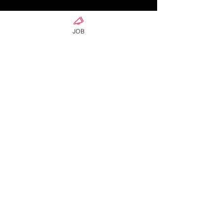
JOB
ความคิดเห็น
เขียนความคิดเห็น…
แป้งทำขนมไทย ใช้แป้งญี่ปุ่น
เช้าวันจันทร์ที่สุด
ตัวไหนแทนได้บ้าง
ของใครหลายๆคน