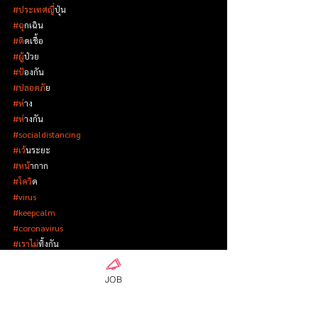
#ประเทศญ
ี่ปุ่น
#ฉ
ุกเฉิน
#ต
ิดเชื้อ
#ผ
ู้ป่วย
#ป
้องกัน
#ปลอดภ
ัย
#ห
่าง
#ห
่างกัน
#socialdistancing
#เว
้นระยะ
#หน
้ากาก
#โคว
ิด
#virus
#keepcalm
#coronavirus
#เราไม
่ทิ้งกัน
รู้หรือไม่?ในญี่ปุ่น| 知っていますか？日本のこと
JOB