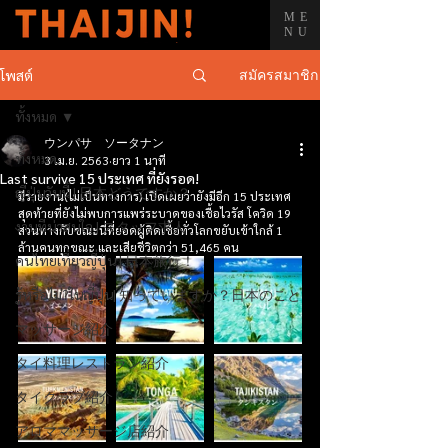
ME
NU
สมัครสมาชิก
โพสต์
ทั้งหมด
ウンパサ ソータナン
ทั้งหมด
3 เม.ย. 2563
ยาว 1 นาที
Last survive 15 ประเทศ ที่ยังรอด!
ญี่ปุ่นวันนี้ | 日本どうですか？
มีรายงาน(ไม่เป็นทางการ) เปิดเผยว่ายังมีอีก 15 ประเทศ
สุดท้ายที่ยังไม่พบการแพร่ระบาดของเชื้อไวรัส โควิด 19 
งานที่น่าสนใจ | スタッフ求人
สวนทางกับขณะนี่ที่ยอดผู้ติดเชื้อทั่วโลกขยับเข้าใกล้ 1 
ล้านคนทุกขณะ และเสียชีวิตกว่า 51,465 คน
คนไทยเที่ยวญี่ปุ่น | 日本旅行！
รู้หรือไม่?ในญี่ปุ่น| 知っていますか？日本のこと
マッサージ紹介
タイ料理レストラン紹介
タイクラブ紹介
アロママッサージ店紹介