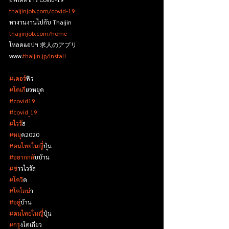
thaijinjob.com/covid-19
หางานงานไปกับ Thaijin
thaijinjob.com/home
โหลดแอปฯ 求人のアプリ
www.
thaijin.jp/install
#เคอร
์ฟิว
#โตเก
ียวหยุด
#covid19
#covid_19
#ไวร
ัส
#หย
ุด2020
#คนไทยในญ
ี่ปุ่น
#อยากกล
ับบ้าน
#ข
่าวไวรัส
#โคว
ิด
#โคโลน
่า
#อย
ู่บ้าน
#คนไทยในญ
ี่ปุ่น
#กร
ุงโตเกียว