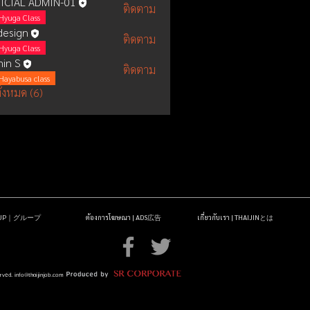
ICIAL ADMIN-01
ติดตาม
Hyuga Class
esign
ติดตาม
Hyuga Class
in S
ติดตาม
Hayabusa class
ั้งหมด (6)
OUP｜グループ
ต้องการโฆษณา | ADS広告
เกี่ยวกับเรา | THAIJINとは
erved.
info@thaijinjob.com