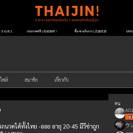
| おすすめ求人
ประกาศฟรี! | 投稿無料！
ซื้อ-ขายกิจการ | 店舗売買
GR
ไฟล์
สมาชิก
เกี่ยวกับ
คน
AG1
ウ
วดได้ทั้งไทย -ออย อายุ 20-45 มีวีซ่าถูก