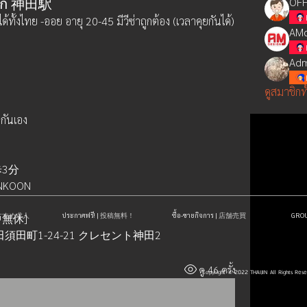
ะเอกิ 神田駅
OFF
งไทย -ออย อายุ 20-45 มีวีซ่าถูกต้อง (เวลาคุยกันได้)  
AMd
Adm
ดูสมาชิกท
บกันเอง
3分
ONKOON
| おすすめ求人
ประกาศฟรี! | 投稿無料！
ซื้อ-ขายกิจการ | 店舗売買
GR
中無休]
田須田町1-24-21 クレセント神田2
ดู 46 ครั้ง
Copyright © 2022 THAIJIN All Rights Res