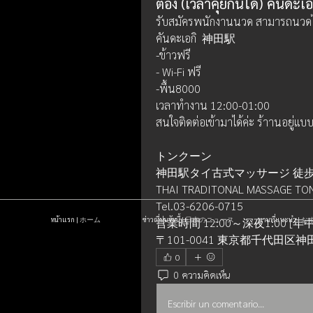
ต้อง (เวลาคุยกันได้) คันด
รับสมัครพนักงานนวด สามารถนวดได้ทั้
คันดะเอกิ  神田駅
-ข้าวฟรี 
- Wi-Fi ฟรี 
-พื้น8000 
เวลาทำงาน 12:00-01:00  
สนใจติดต่อเข้ามาได้ค่ะ ร้าานอยู่แบ
トンクーン
神田駅タイ古式マッサージ 徒歩
THAI TRADITONAL MASSAGE T
Tel.03-6206-0715
หน้าแรก | ホーム
ข่าวญี่ปุ่นวันนี้ | 日本のニュース
งานที่แนะนำ 
営業時間 12:00～深夜1:00 [年
〒101-0041 東京都千代田区神
0
0 ความคิดเห็น
Escribir un comentario...