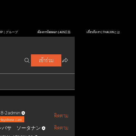
OUP｜グループ
ต้องการโฆษณา | ADS広告
เกี่ยวกับเรา | THAIJINとは
เข้าร่วม
8-2admin
ติดตาม
Hayabusa class
ンパサ ソータナン
ติดตาม