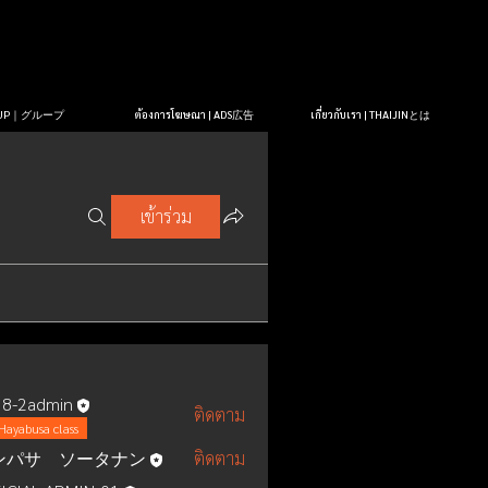
OUP｜グループ
ต้องการโฆษณา | ADS広告
เกี่ยวกับเรา | THAIJINとは
เข้าร่วม
8-2admin
ติดตาม
Hayabusa class
ンパサ ソータナン
ติดตาม