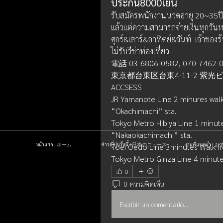
ประกัน8000เยน
รับสมัครพนักงานนวดอายุ 20~35ป
แล้วแต่ความสามารถจ่ายเงินทุกวันหล
ศุกร์&เสาร์&อาทิตย์&จันท์  เจ้าของร้
ไม่รับวีช่าท่องเที่ยว
電話 03-6806-0582, 070-7462-
東京都台東区台東4-11-2 紫光ビ
ACCSESS
JR Yamanote Line 2 minures wal
“Okachimachi” sta.
Tokyo Metro Hibiya Line 1 minut
“Nakaokachimachi” sta.
หน้าแรก | ホーム
ข่าวญี่ปุ่นวันนี้ | 日本のニュース
งานที่แนะนำ 
Toei Oedo Line 3minutes Walk f
Tokyo Metro Ginza Line 4 minute
0
0 ความคิดเห็น
Escribir un comentario...