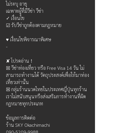
ไม่ระบุ อายุ
เฉพาะผู้ที่มีวีซ่า วีซ่า
✓ เงื่อนไข
☑ รับวีซ่าถูกต้องตามกฎหมาย
♥ เงื่อนไขพิจารณาพิเศษ
- 
✘ โปรดอ่าน！
☒ วีซ่าท่องเที่ยว หรือ Free Visa 14 วัน ไม่
สามารถทำงานได้ วัตถุประสงค์เพื่อให้มาท่อง
เที่ยวเท่านั้น  
☒ กลุ่มร้านนวดไทยในประเทศญี่ปุ่นทุกร้าน 
เราไม่สนับสนุนหรือส่งเสริมการทำงานที่ผิด
กฎหมายทุกประเภท
ข้อมูลการติดต่อ
ร้าน SKY Okachimachi
090-5209-9988 