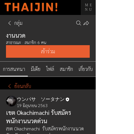
ME
NU
กลุ่ม
งานนวด
สาธารณะ
·
สมาชิก 6 คน
เข้าร่วม
การสนทนา
มีเดีย
ไฟล์
สมาชิก
เกี่ยวกับ
ย้อนกลับ
ウンパサ ソータナン
19 มิถุนายน 2563
เขต Okachimachi รับสมัคร
พนักงานนวดด่วน
เขต Okachimachi  รับสมัครพนักงานนวด