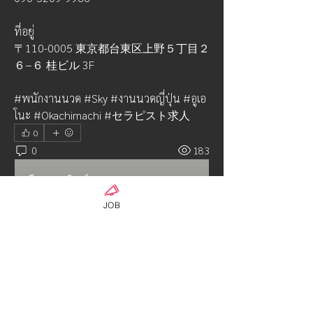
ที่อยู่ 
〒110-0005 東京都台東区上野５丁目２
６−６ 桂ビル 3F
#พนักงานนวด #Sky #งานนวดญี่ปุ่น #อูเอ
โนะ #Okachimachi #セラピスト求人
0
0
183
เขียนความคิดเห็น…
JOB
เกี่ยวกับ
งานนวด พื้นสูง รับพนักงานนวดด่วน
จำนวนเยอะ ประกันหลายเดือนสู
...
อ่านเพิ่มเติม