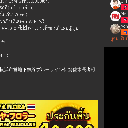
านนวด ประกันพื้น10,000เยน
OFF
50ปี(ไม่รับคนอ้วน)
AMd
สูงไม่เกิน170cm)
าเป็นพิเศษ) + WIFI ฟรี!
Adm
0〜2:00)*ไม่มีแอบแฝง เจ้าของเป็นคนญี่ปุ่น
ดูสมาชิกท
タヤ
121
、横浜市営地下鉄線ブルーライン伊勢佐木長者町