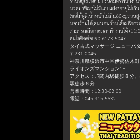
ร้านอยู่โยโกฮาม่า รับสมัครพนักง
นวดมาชิเม*ไม่มีแอบแฝง*อายุไม่เกิน
(ขอให้ดูดี,นํ้าหนักไม่เกิน60kg,ส่วน
นอนร้านได้(คนนอนร้านได้จะพิจารณ
สามารถเลือกกะเวลาทำงานได้ (11:0
สนใจติดต่อ090-6173-5047
タイ古式マッサージ ニューパ
〒231-0045
神奈川県横浜市中区伊勢佐木町4-
ライオンズマンション1F
アクセス：JR関内駅徒歩８分
駅徒歩６分
営業時間：12:30-02:00
電話：045-315-5532