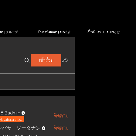
OUP｜グループ
ต้องการโฆษณา | ADS広告
เกี่ยวกับเรา | THAIJINとは
เข้าร่วม
8-2admin
ติดตาม
Hayabusa class
ンパサ ソータナン
ติดตาม