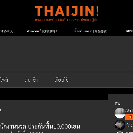
| おすすめ求人
ประกาศฟรี! | 投稿無料！
ซื้อ-ขายกิจการ | 店舗売買
GR
ไฟล์
สมาชิก
เกี่ยวกับ
คน
AG1
ウ
รพนักงานนวด ประกันพื้น10,000เยน