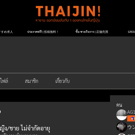
| おすすめ求人
ประกาศฟรี! | 投稿無料！
ซื้อ-ขายกิจการ | 店舗売買
GR
ไฟล์
สมาชิก
เกี่ยวกับ
คน
AG1
ウ
ิง/ชาย ไม่จำกัดอายุ