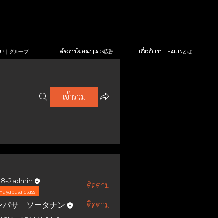
OUP｜グループ
ต้องการโฆษณา | ADS広告
เกี่ยวกับเรา | THAIJINとは
เข้าร่วม
8-2admin
ติดตาม
Hayabusa class
ンパサ ソータナン
ติดตาม