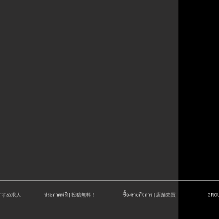
| おすすめ求人
ประกาศฟรี! | 投稿無料！
ซื้อ-ขายกิจการ | 店舗売買
GR