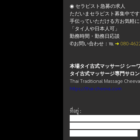
◉ セラピスト急募の求人
ただいまセラピスト募集中です
手伝っていただける方お気軽に
「タイ人や日本人可」
勤務時間・勤務日応談　
✆お問い合わせ：℡ 
➔ 
080-462
本場タイ古式マッサージ シー
タイ古式マッサージ専門サロン
Thai Traditional Massage Cheeva
https://thai-cheeva.com
ที่อยู่ : 
〒272-0133 千葉県市川市行徳駅前1
1-26-8, Gyotoku Station, Ichikaw
Toshi Building 4F Room no.402