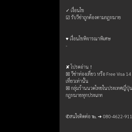
✓ เงื่อนไข
☑ รับวีซ่าถูกต้องตามกฎหมาย
♥ เงื่อนไขพิจารณาพิเศษ
- 
✘ โปรดอ่าน！
☒ วีซ่าท่องเที่ยว หรือ Free Visa 1
เที่ยวเท่านั้น  
☒ กลุ่มร้านนวดไทยในประเทศญี่ปุ่น
กฎหมายทุกประเภท
✆สนใจติดต่อ ℡ ➔ 
080-4622-91