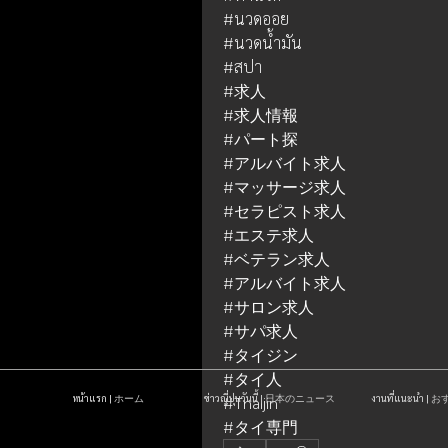
#นวดออย
#นวดน้ำมัน
#สปา
#求人
#求人情報
#パート探
#アルバイト求人
#マッサージ求人
#セラピスト求人
#エステ求人
#ベテラン求人
#アルバイト求人
#サロン求人
#サパ求人
#タイジン
#タイ人
หน้าแรก | ホーム
ข่าวญี่ปุ่นวันนี้ | 日本のニュース
งานที่แนะนำ 
#Thaijin
#タイ専門