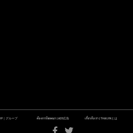
OUP｜グループ
ต้องการโฆษณา | ADS広告
เกี่ยวกับเรา | THAIJINとは