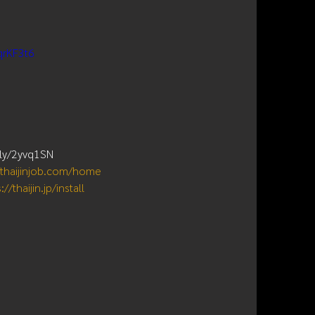
qrKF3t6
t.ly/2yvq1SN
/thaijinjob.com/home
://thaijin.jp/install