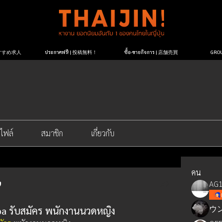
| おすすめ求人
ประกาศฟรี! | 投稿無料！
ซื้อ-ขายกิจการ | 店舗売買
GR
ไฟล์
สมาชิก
เกี่ยวกับ
คน
AG1
ウ
ba รับสมัคร พนักงานนวดหญิง