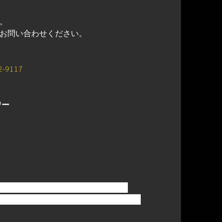
。
お問い合わせください。
2-9117
ワー
-26-8 トシビル 4F Room no.402
a City,Chiba Prefecture, Post no.272-0133