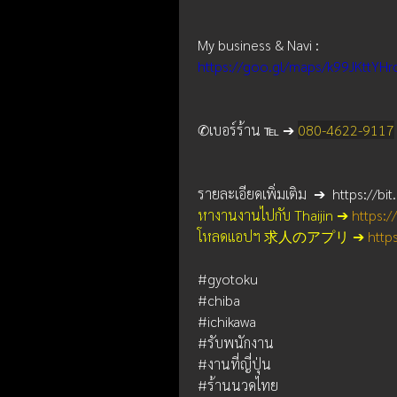
My business & Navi : 
https://goo.gl/maps/k99JKttYHr
✆เบอร์ร้าน ℡ ➔ 
080-4622-9117
รายละเอียดเพิ่มเติม  ➔  https://bi
หางานงานไปกับ Thaijin ➔
https:/
โหลดแอปฯ 求人のアプリ ➔
https
#gyotoku
#chiba
#ichikawa
#รับพนักงาน
#งานที่ญี่ปุ่น
#ร้านนวดไทย