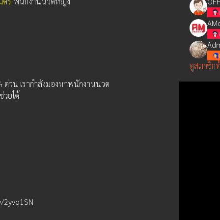
มัคร 
พนักงานนวดหญิง
OFF
AMd
Adm
ดูสมาชิกท
งϟ ด่วน เรากำลังมองหาพนักงานนวด
่วยได้
.ly/2yvq1SN