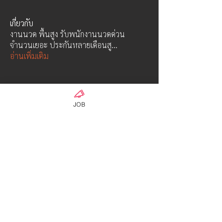
เกี่ยวกับ
งานนวด พื้นสูง รับพนักงานนวดด่วน
จำนวนเยอะ ประกันหลายเดือนสู
...
อ่านเพิ่มเติม
คน
AG18-2admin
ติดตาม
JOB
Hayabusa class
ウンパサ ソータナン
ติดตาม
OFFICIAL ADMIN-01
ติดตาม
Hyuga Class
AMdesign
ติดตาม
Hyuga Class
Admin S
ติดตาม
Hayabusa class
ดูสมาชิกทั้งหมด (6)