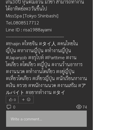
เกิน30ปี หุ่นดีไม่อ้วน มีวีซ่า สามารถทำงาน
ได้อาทิตย์ละ3วันขึ้นไป 
MissSpa [Tokyo Shinbashi]
Tel.0808517712
Line ID : risa1988ayami
----------------------------------------
#thaijin #ไทยจิน #タイ人 #คนไทยใน
ญี่ปุ่น #หางานญี่ปุ่น #ทำงานญี่ปุ่น 
#Japanjob #อรุไบท์ #Parttime #งาน
โตเกียว #โตเกียว #ญี่ปุ่น #งานร้านอาหาร 
#งานนวด #ทำงานโตเกียว #อยู่ญี่ปุ่น 
#เที่ยวโตเกียว #เที่ยวญี่ปุ่น #นักเรียนหางาน 
#เงิน #รวย #พนักงานนวด #งานเสริม #ア
ルバイト #อยากทำงาน #タイ
0
0
74
Write a comment...