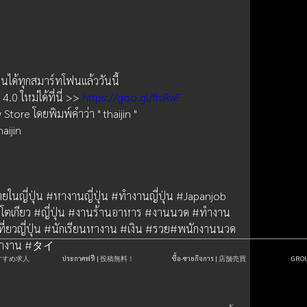
งานได้ทุกสมาร์ทโฟนแล้ววันนี้
0 ใหม่ได้ที่นี่ >> 
https://goo.gl/ffsRwF
tore โดยพิมพ์คำว่า " thaijin "  
aijin
ี่ปุ่น #หางานญี่ปุ่น #ทำงานญี่ปุ่น #Japanjob 
 #โตเกียว #ญี่ปุ่น #งานร้านอาหาร #งานนวด #ทำงาน
ว #เที่ยวญี่ปุ่น #นักเรียนหางาน #เงิน #รวย#พนักงานนวด 
ำงาน #タイ 
| おすすめ求人
ประกาศฟรี! | 投稿無料！
ซื้อ-ขายกิจการ | 店舗売買
GR