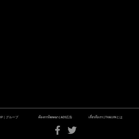
OUP｜グループ
ต้องการโฆษณา | ADS広告
เกี่ยวกับเรา | THAIJINとは