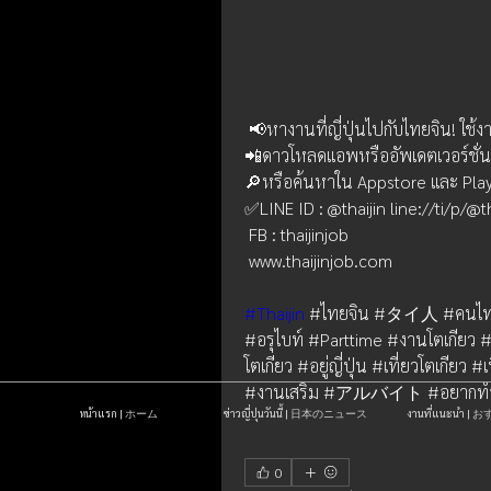
 📢หางานที่ญี่ปุ่นไปกับไทยจิน! ใช้
📲ดาวโหลดแอพหรืออัพเดตเวอร์ชั่น 4.
🔎หรือค้นหาใน Appstore และ Play S
✅LINE ID : @thaijin line://ti/p/@th
 FB : thaijinjob
 www.thaijinjob.com
#Thaijin
 #ไทยจิน #タイ人 #คนไทยในญ
#อรุไบท์ #Parttime #งานโตเกียว
โตเกียว #อยู่ญี่ปุ่น #เที่ยวโตเกีย
#งานเสริม #アルバイト #อยากท
หน้าแรก | ホーム
ข่าวญี่ปุ่นวันนี้ | 日本のニュース
งานที่แนะนำ 
0