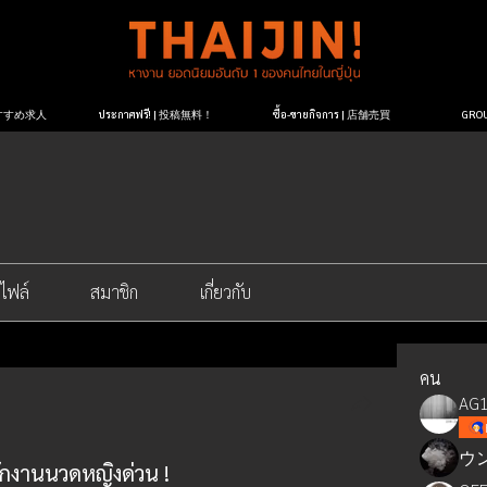
| おすすめ求人
ประกาศฟรี! | 投稿無料！
ซื้อ-ขายกิจการ | 店舗売買
GR
ไฟล์
สมาชิก
เกี่ยวกับ
คน
AG1
ウ
กงานนวดหญิงด่วน !