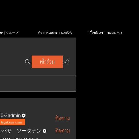
OUP｜グループ
ต้องการโฆษณา | ADS広告
เกี่ยวกับเรา | THAIJINとは
เข้าร่วม
8-2admin
ติดตาม
Hayabusa class
ンパサ ソータナン
ติดตาม