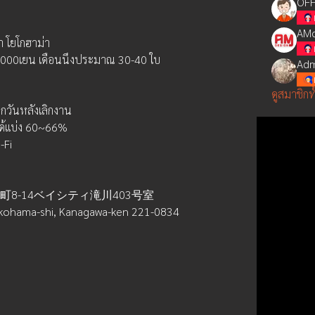
OFF
AMd
า โยโกฮาม่า
,000เยน เดือนนึงประมาณ 30-40 ใบ
Adm
ดูสมาชิกท
ุกวันหลังเลิกงาน
ได้แบ่ง 60~66%
i-Fi
区台町8-14ベイシティ滝川403号室
okohama-shi, Kanagawa-ken 221-0834