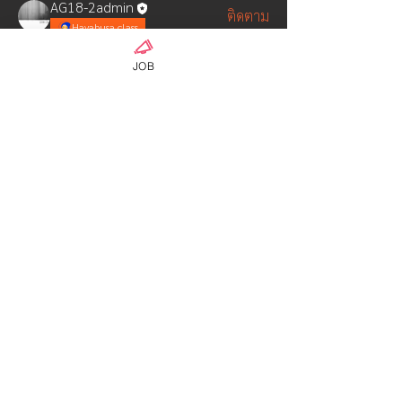
AG18-2admin
ติดตาม
Hayabusa class
ウンパサ ソータナン
ติดตาม
JOB
OFFICIAL ADMIN-01
ติดตาม
Hyuga Class
AMdesign
ติดตาม
Hyuga Class
Admin S
ติดตาม
Hayabusa class
ดูสมาชิกทั้งหมด (6)
Copyright © 2022 THAIJIN All Rights Reserved.
info@thaijinjob.com