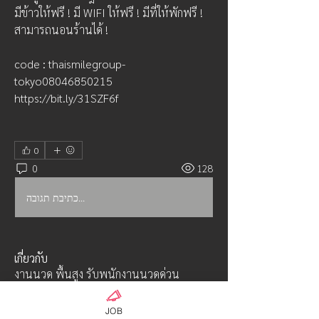
มีข้าวให้ฟรี ! มี WIFI ให้ฟรี ! มีที่ให้พักฟรี ! 
สามารถนอนร้านได้ !
code : thaismilegroup-
tokyo08046850215
https://bit.ly/31SZF6f
0
0
128
כתיבת תגובה...
เกี่ยวกับ
งานนวด พื้นสูง รับพนักงานนวดด่วน
จำนวนเยอะ ประกันหลายเดือนสู
...
อ่านเพิ่มเติม
JOB