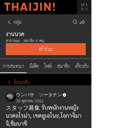
ME
NU
กลุ่ม
งานนวด
สาธารณะ
·
สมาชิก 6 คน
เข้าร่วม
การสนทนา
มีเดีย
ไฟล์
สมาชิก
เกี่ยวกับ
ย้อนกลับ
ウンパサ ソータナン
28 ตุลาคม 2562
スタッフ募集 รับพนักงานหญิง
นวดอโรม่า, เขตอูเอโนะ,โอกาจิมา
จิ,ชิมบาชิ