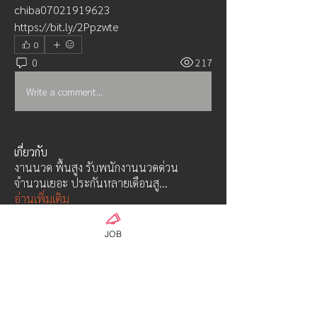
chiba07021919623
https://bit.ly/2Ppzwte
0
0
217
Write a comment...
เกี่ยวกับ
งานนวด พื้นสูง รับพนักงานนวดด่วน
จำนวนเยอะ ประกันหลายเดือนสู
...
อ่านเพิ่มเติม
JOB
คน
AG18-2admin
ติดตาม
Hayabusa class
ウンパサ ソータナン
ติดตาม
OFFICIAL ADMIN-01