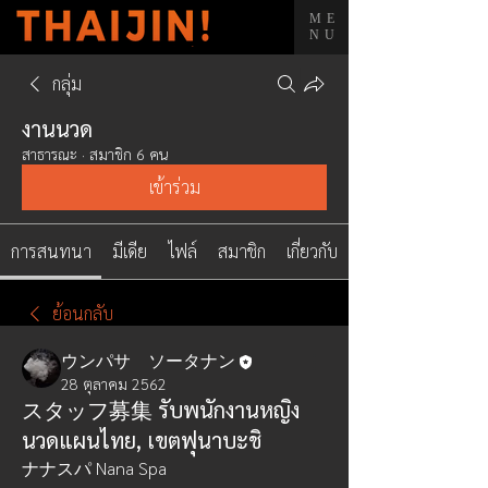
ME
NU
กลุ่ม
งานนวด
สาธารณะ
·
สมาชิก 6 คน
เข้าร่วม
การสนทนา
มีเดีย
ไฟล์
สมาชิก
เกี่ยวกับ
ย้อนกลับ
ウンパサ ソータナン
28 ตุลาคม 2562
スタッフ募集 รับพนักงานหญิง
นวดแผนไทย, เขตฟุนาบะชิ
ナナスパ Nana Spa