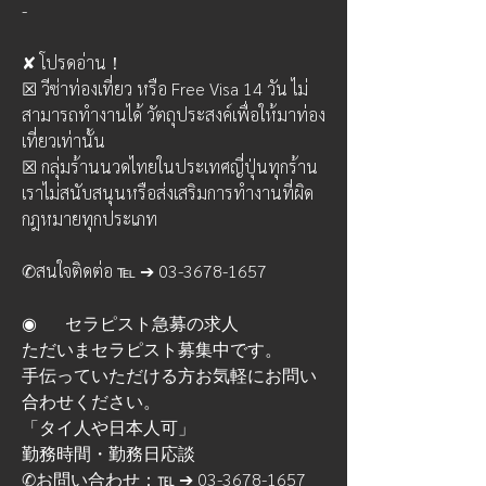
- 
✘ โปรดอ่าน！
☒ วีซ่าท่องเที่ยว หรือ Free Visa 14 วัน ไม่
สามารถทำงานได้ วัตถุประสงค์เพื่อให้มาท่อง
เที่ยวเท่านั้น  
☒ กลุ่มร้านนวดไทยในประเทศญี่ปุ่นทุกร้าน 
เราไม่สนับสนุนหรือส่งเสริมการทำงานที่ผิด
กฎหมายทุกประเภท
✆สนใจติดต่อ ℡ ➔ 03-3678-1657
◉	セラピスト急募の求人
ただいまセラピスト募集中です。
手伝っていただける方お気軽にお問い
合わせください。
「タイ人や日本人可」
勤務時間・勤務日応談　
✆お問い合わせ：℡ ➔ 03-3678-1657