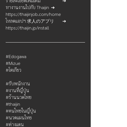
รายละเอียดเพิ่มเติม 		➔ 		
หางานงานไปกับ Thaijin	➔		
https://thaijinjob.com/home
โหลดแอปฯ 求人のアプリ	➔		
https://thaijin.jp/install
#Edogawa
#Mizue
#โตเกียว
#รับพนักงาน
#งานที่ญี่ปุ่น
#ร้านนวดไทย
#thaijin
#คนไทยในญี่ปุ่น
#นวดแผนไทย
#ต่างแดน