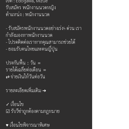
เขต : Edogawa, Mizue
รับสมัคร พนักงานนวดหญิง
ตำแหน่ง : พนักงานนวด
- รับสมัครพนักงานนวดอย่างเร่งϟ ด่วน เรา
กำลังมองหาพนักงานนวด
- โปรดติดต่อเราหากคุณสามารถช่วยได้
- ยอมรับคนไทยและคนญี่ปุ่น
ประกันพื้น：วัน ＝
รายได้เฉลี่ยต่อเดือน ＝
⇄ จ่ายเงินให้วันต่อวัน
รายละเอียดเพิ่มเติม ➔ 
✓ เงื่อนไข
☑ รับวีซ่าถูกต้องตามกฎหมาย
♥ เงื่อนไขพิจารณาพิเศษ