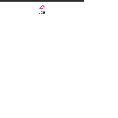
#求人
#求人情報
JOB
#パート探
#アルバイト求人
#マッサージ求人
#セラピスト求人
#エステ求人
#ベテラン求人
#アルバイト求人
#サロン求人
#サパ求人
#タイジン
#タイ人
#Thaijin
#タイ専門
0
0
281