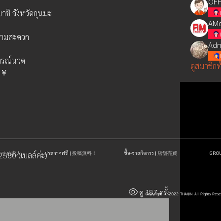
OFF
าชิ​ จังหวัดกุนมะ
AMd
ตามสะดวก
Adm
การณ์นวด
ดูสมาชิกท
00￥
| おすすめ求人
ประกาศฟรี! | 投稿無料！
ซื้อ-ขายกิจการ | 店舗売買
GR
80​ (เบลล์ค่ะ)​
ดู 187 ครั้ง
Copyright © 2022 THAIJIN All Rights Res