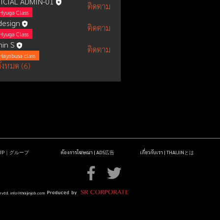
ICIAL ADMIN-01
ติดตาม
Hyuga Class
esign
ติดตาม
Hyuga Class
in S
ติดตาม
Hayabusa class
ั้งหมด (6)
OUP｜グループ
ต้องการโฆษณา | ADS広告
เกี่ยวกับเรา | THAIJINとは
erved.
info@thaijinjob.com