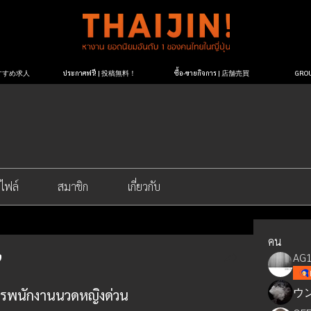
| おすすめ求人
ประกาศฟรี! | 投稿無料！
ซื้อ-ขายกิจการ | 店舗売買
GR
ไฟล์
สมาชิก
เกี่ยวกับ
คน
AG1
ウ
ัครพนักงานนวดหญิงด่วน