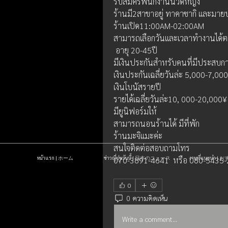
รับสมัครพนักงานนวดหญิง
ร้านมี2สาขาอยู่​ ทาคาซากิ​ และมายบ
ร้านเปิด11:00AM-02:00AM
สามารถเลือกวันและเวลาทำงานได้
 อายุ​ 20-45ปี
มีเงินประกันสำหรับคนที่มีประสบ
เงินประกันเฉลี่ยวันล่ะ​ 5,000-7,0
เงินโบนัสรายปี
รายได้เฉลี่ยวันล่ะ10, 000-20,000¥
มียูนิฟอร์ม​ให้
สามารถนอนร้านได้​ มีที่พัก
ร้านมะจิแมะค่ะ
สนใจติดต่อสอบถามโทร
หน้าแรก | ホーム
ข่าวญี่ปุ่นวันนี้ | 日本のニュース
งานที่แนะนำ 
070-3891-4641  หรือ​ 080-5435-25
0
0 ความคิดเห็น
Write a comment...