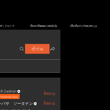
OUP｜グループ
ต้องการโฆษณา | ADS広告
เกี่ยวกับเรา | THAIJINとは
เข้าร่วม
8-2admin
ติดตาม
Hayabusa class
ンパサ ソータナン
ติดตาม