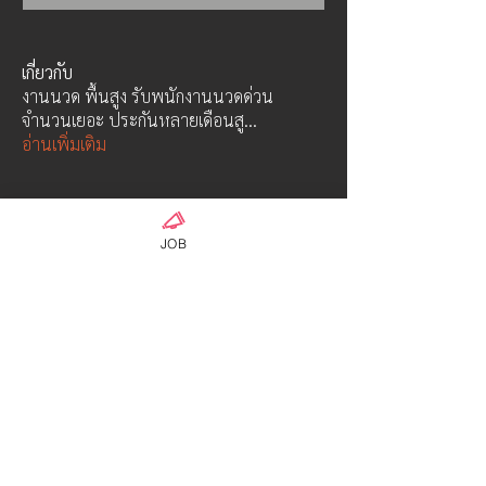
เกี่ยวกับ
งานนวด พื้นสูง รับพนักงานนวดด่วน
จำนวนเยอะ ประกันหลายเดือนสู
...
อ่านเพิ่มเติม
คน
AG18-2admin
JOB
ติดตาม
Hayabusa class
ウンパサ ソータナン
ติดตาม
OFFICIAL ADMIN-01
ติดตาม
Hyuga Class
AMdesign
ติดตาม
Hyuga Class
Admin S
ติดตาม
Hayabusa class
ดูสมาชิกทั้งหมด (6)