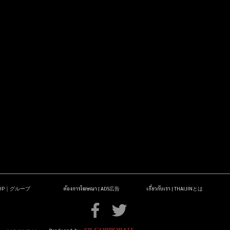
OUP｜グループ
ต้องการโฆษณา | ADS広告
เกี่ยวกับเรา | THAIJINとは