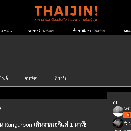
| おすすめ求人
ประกาศฟรี! | 投稿無料！
ซื้อ-ขายกิจการ | 店舗売買
GR
ไฟล์
สมาชิก
เกี่ยวกับ
คน
AG1
ウ
น Rungaroon เดินจากเอกิแค่ 1 นาที!