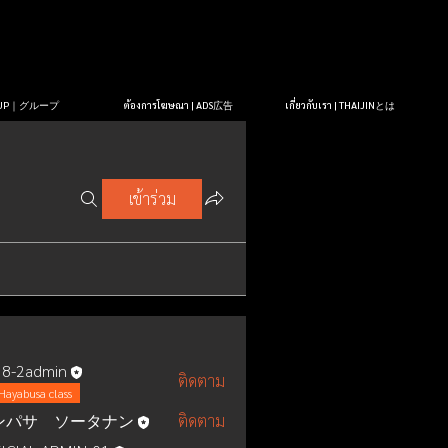
OUP｜グループ
ต้องการโฆษณา | ADS広告
เกี่ยวกับเรา | THAIJINとは
เข้าร่วม
8-2admin
ติดตาม
Hayabusa class
ンパサ ソータナン
ติดตาม