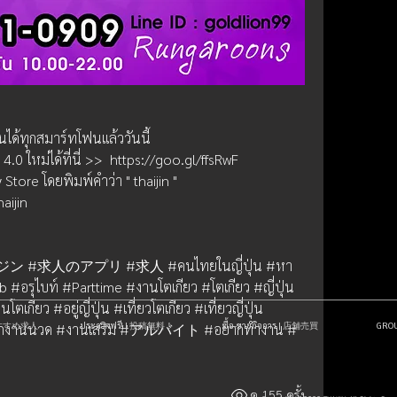
านได้ทุกสมาร์ทโฟนแล้ววันนี้
0 ใหม่ได้ที่นี่ >>  https://goo.gl/ffsRwF
tore โดยพิมพ์คำว่า " thaijin "  
aijin
タイジン #求人のアプリ #求人 #คนไทยในญี่ปุ่น #หา
b #อรุไบท์ #Parttime #งานโตเกียว #โตเกียว #ญี่ปุ่น 
ว #อยู่ญี่ปุ่น #เที่ยวโตเกียว #เที่ยวญี่ปุ่น 
| おすすめ求人
ประกาศฟรี! | 投稿無料！
ซื้อ-ขายกิจการ | 店舗売買
GR
#พนักงานนวด #งานเสริม #アルバイト #อยากทำงาน #
ดู 155 ครั้ง