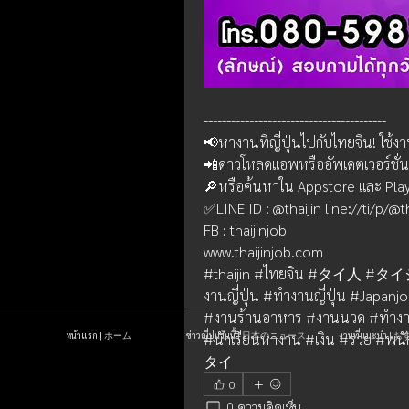
----------------------------------------
📢หางานที่ญี่ปุ่นไปกับไทยจิน! ใช้ง
📲ดาวโหลดแอพหรืออัพเดตเวอร์ชั่น 4.
🔎หรือค้นหาใน Appstore และ Play S
✅LINE ID : @thaijin line://ti/p/@th
FB : thaijinjob
www.thaijinjob.com
#thaijin #ไทยจิน #タイ人 #
งานญี่ปุ่น #ทำงานญี่ปุ่น #Japanjo
#งานร้านอาหาร #งานนวด #ทำงานโตเกีย
หน้าแรก | ホーム
ข่าวญี่ปุ่นวันนี้ | 日本のニュース
งานที่แนะนำ 
#นักเรียนหางาน #เงิน #รวย 
タイ
0
0 ความคิดเห็น