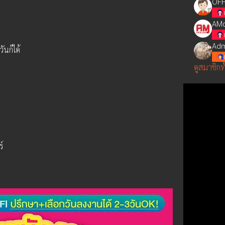
OFF
AMd
Adm
ันก็ได้
ดูสมาชิกท
์