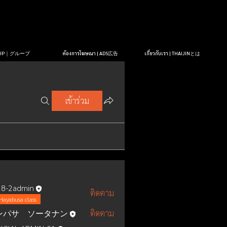
OUP｜グループ
ต้องการโฆษณา | ADS広告
เกี่ยวกับเรา | THAIJINとは
เข้าร่วม
8-2admin
ติดตาม
Hayabusa class
ンパサ ソータナン
ติดตาม