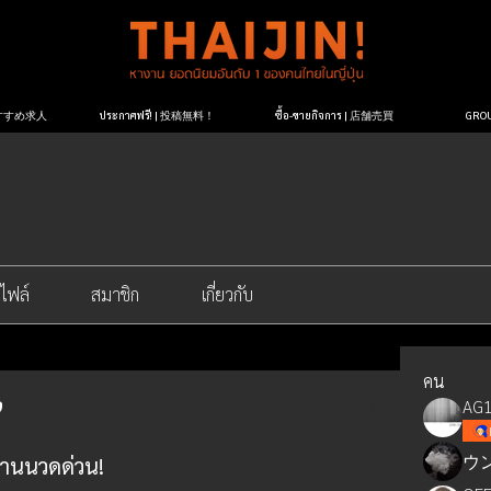
| おすすめ求人
ประกาศฟรี! | 投稿無料！
ซื้อ-ขายกิจการ | 店舗売買
GR
ไฟล์
สมาชิก
เกี่ยวกับ
คน
AG1
ウ
งานนวดด่วน!