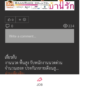
0
0
224
Write a comment...
เกี่ยวกับ
งานนวด พื้นสูง รับพนักงานนวดด่วน
จำนวนเยอะ ประกันหลายเดือนสู
...
อ่านเพิ่มเติม
JOB
คน
AG18-2admin
ติดตาม
Hayabusa class
ウンパサ ソータナン
ติดตาม