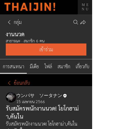
ME
NU
กลุ่ม
งานนวด
สาธารณะ
·
สมาชิก 6 คน
เข้าร่วม
การสนทนา
มีเดีย
ไฟล์
สมาชิก
เกี่ยวกับ
ย้อนกลับ
ウンパサ ソータナン
15 เมษายน 2566
รับสมัครพนักงานนวด! โยโกฮาม่
า,คันใน
รับสมัครพนักงานนวด! โยโกฮาม่า,คันใน