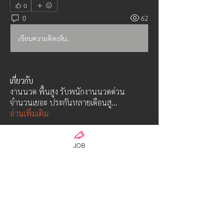
0
0
62
เขียนความคิดเห็น…
เกี่ยวกับ
งานนวด พื้นสูง รับพนักงานนวดด่วน
จำนวนเยอะ ประกันหลายเดือนสู
...
อ่านเพิ่มเติม
คน
JOB
AG18-2admin
ติดตาม
Hayabusa class
ウンパサ ソータナン
ติดตาม
OFFICIAL ADMIN-01
ติดตาม
Hyuga Class
AMdesign