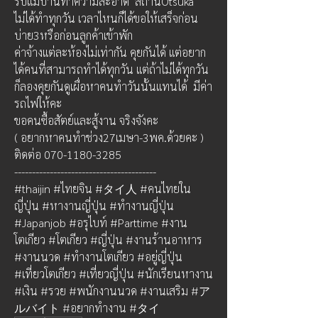
รับแม่บ้านทำความสะอาด  สถานีOtsuka
ไม่ได้ทำทุกวัน เวลาไหนก็ได้ขอให้เสร็จก่อน
บ่าย3หรือก่อนลูกค้าเข้าพัก
ค่าจ้างแต่ละห้องไม่เท่ากัน คุยกันได้ แต่อยาก
ได้คนที่สามารถทำได้ทุกวัน แต่ถ้าไม่ได้ทุกวัน
ก็ลองคุยกันดูเผื่อหาคนทำวันนั้นแทนได้  มีค่า
รถไฟให้คะ
ขอคนซื้อสัตย์และสู้งาน จริงจังคะ
( อยากหาคนทำช่วง27เมษา-3พค.ด้วยคะ )
ติดต่อ 070-1180-3285
----------------------------------------
#thaijin #ไทยจิน #タイ人 #คนไทยใน
ญี่ปุ่น #หางานญี่ปุ่น #ทำงานญี่ปุ่น 
#Japanjob #อรุไบท์ #Parttime #งาน
โตเกียว #โตเกียว #ญี่ปุ่น #งานร้านอาหาร 
#งานนวด #ทำงานโตเกียว #อยู่ญี่ปุ่น 
#เที่ยวโตเกียว #เที่ยวญี่ปุ่น #นักเรียนหางาน 
#เงิน #รวย #พนักงานนวด #งานเสริม #ア
ルバイト #อยากทำงาน #タイ