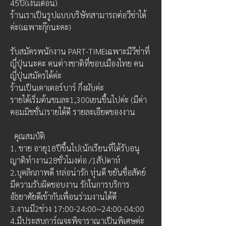
45ปี(เงินเดือน)
ร้านเราเป็นรูปแบบบริษัทสามารถต่อวีซ่าได้
ค่ะ(เฉพาะกุ๊กนะคะ)
รับสมัครพนักงาน PART-TIMEเฉพาะมีวีซ่าที่
ญี่ปุ่นนะคะ คนต่างชาติที่ชอบเมืองไทย คน
ญี่ปุ่นสมัครได้ค่ะ
ร้านเป็นเคาเตอร์บาร์ กึ่งผับค่ะ
รายได้เริ่มต้นชมละ1,300เยนขึ้นไปค่ะ (มีค่า
คอมมิชชั่น)รายได้ดี รายละเอียดของงาน 
  คุณสมบัติ
1. ชาย อายุ18ปีขึ้นไป(นักเรียนที่ได้รับอนุ
ญาติทำงาน28ชั่วโมงต่อ /1สัปดาห์
2.บุคลิกภาพดี หล่อน่ารัก หุ่นดี ขยันซื่อสัตย์ 
มีความรับผิดชอบงาน รักในการบริการ 
อัธยาศัยดีเข้ากับเพื่อนร่วมงานได้ดี
3.งานมี2ช่วง 17:00-24:00~24:00-04:00
4.มีประสบการ์ณจะพิจาราณาเป็นพิเศษค่ะ