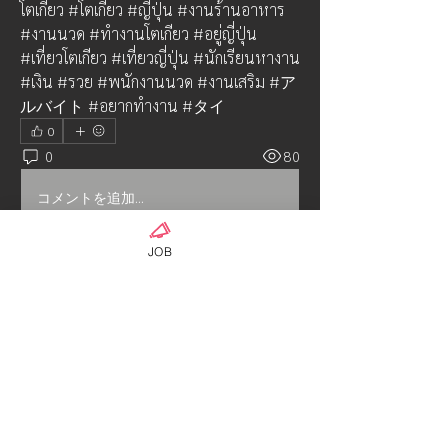
โตเกียว #โตเกียว #ญี่ปุ่น #งานร้านอาหาร 
#งานนวด #ทำงานโตเกียว #อยู่ญี่ปุ่น 
#เที่ยวโตเกียว #เที่ยวญี่ปุ่น #นักเรียนหางาน 
#เงิน #รวย #พนักงานนวด #งานเสริม #ア
ルバイト #อยากทำงาน #タイ
0
0
80
コメントを追加…
JOB
เกี่ยวกับ
งานนวด พื้นสูง รับพนักงานนวดด่วน
จำนวนเยอะ ประกันหลายเดือนสู
...
อ่านเพิ่มเติม
คน
AG18-2admin
ติดตาม