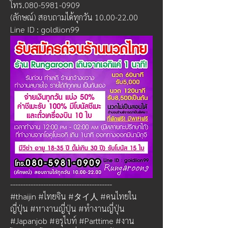
โทร.080-5981-0909
(ลักษณ์) สอบถามได้ทุกวัน 10.00-22.00
Line ID : goldlion99
----------------------------------------
#thaijin #ไทยจิน #タイ人 #คนไทยใน
ญี่ปุ่น #หางานญี่ปุ่น #ทำงานญี่ปุ่น 
#Japanjob #อรุไบท์ #Parttime #งาน